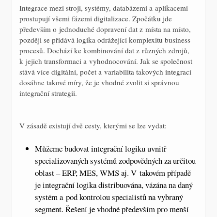
Integrace mezi stroji, systémy, databázemi a aplikacemi
prostupují všemi fázemi digitalizace. Zpočátku jde
především o jednoduché dopravení dat z místa na místo,
později se přidává logika odrážející komplexitu business
procesů. Dochází ke kombinování dat z různých zdrojů,
k jejich transformaci a vyhodnocování. Jak se společnost
stává více digitální, počet a variabilita takových integrací
dosáhne takové míry, že je vhodné zvolit si správnou
integrační strategii.
V zásadě existují dvě cesty, kterými se lze vydat:
Můžeme budovat integrační logiku uvnitř
specializovaných systémů zodpovědných za určitou
oblast – ERP, MES, WMS aj. V takovém případě
je integrační logika distribuována, vázána na daný
systém a pod kontrolou specialistů na vybraný
segment. Řešení je vhodné především pro menší