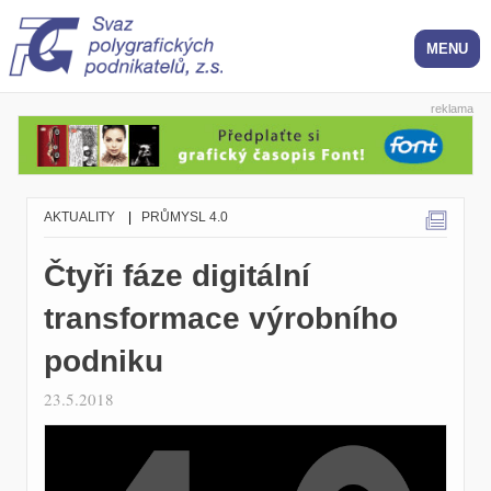
reklama
AKTUALITY
|
PRŮMYSL 4.0
Čtyři fáze digitální
transformace výrobního
podniku
23.5.2018