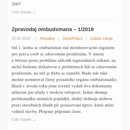
2007
Celý článek →
Zpravodaj ombudsmana – 1/2018
20.02.2018
|
Aktuality
|
Daně/Právo
|
Lidské zdroje
Od 1. ledna se ombudsman stal monitorovacím orgánem
pro práva osob se zdravotním postižením. V únoru
a březnu proto proběhne několik regionálních setkání, na
nichž budeme diskutovat o problémech lidí se zdravotním
postižením, na něž je třeba se zaměřit. Bude zde také
možné nominovat členy poradního orgánu ombudsmanky.
Hned v úvodu roku jsme rovněž vydali dva dokumenty
užitečné pro úřady i širokou veřejnost. Jeden shrnuje
problematiku místních poplatků, druhý definuje dobrou
praxi stavebních úřadů při posuzování úprav, které mění
vzhled stavby. Přejeme příjemné čtení.
Celý článek →