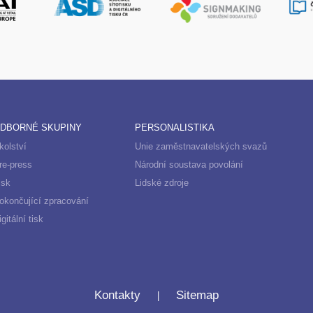
DBORNÉ SKUPINY
PERSONALISTIKA
kolství
Unie zaměstnavatelských svazů
re-press
Národní soustava povolání
isk
Lidské zdroje
okončující zpracování
igitální tisk
|
Kontakty
Sitemap