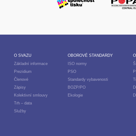
O SVAZU
OBOROVÉ STANDARDY
O
Základní informace
ISO normy
Š
Prezidium
PSO
P
Členové
Standardy vybavenosti
T
Zápisy
BOZP/PO
D
Kolektivní smlouvy
Ekologie
D
Trh – data
Služby