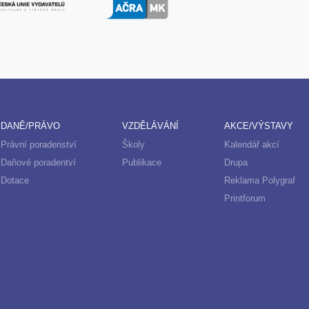
DANĚ/PRÁVO
VZDĚLÁVÁNÍ
AKCE/VÝSTAVY
Právní poradenství
Školy
Kalendář akcí
Daňové poradentví
Publikace
Drupa
Dotace
Reklama Polygraf
Printforum