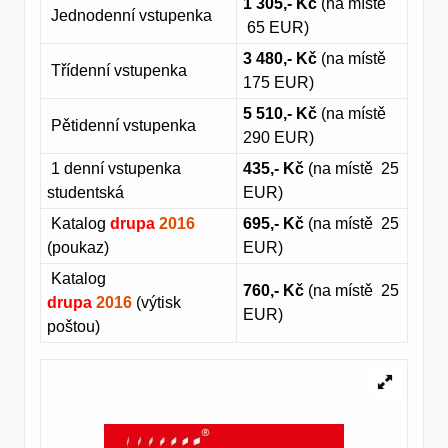
1 305,- Kč
(na místě
Jednodenní vstupenka
65 EUR)
3 480,- Kč
(na místě
Třídenní vstupenka
175 EUR)
5 510,- Kč
(na místě
Pětidenní vstupenka
290 EUR)
1 denní vstupenka
435,- Kč
(na místě 25
studentská
EUR)
Katalog
drupa
2016
695,- Kč
(na místě 25
(poukaz)
EUR)
Katalog
760,- Kč
(na místě 25
drupa
2016
(výtisk
EUR)
poštou)