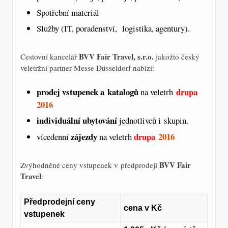
Spotřební materiál
Služby (IT, poradenství, logistika, agentury).
BVV Fair Travel, s.r.o.
Cestovní kancelář
jakožto český
veletržní partner Messe Düsseldorf nabízí:
prodej vstupenek a katalogů
drupa
na veletrh
2016
individuální ubytování
jednotlivců i skupin.
zájezdy
drupa
2016
vícedenní
na veletrh
BVV Fair
Zvýhodněné ceny vstupenek v předprodeji
Travel
:
Předprodejní ceny
cena v Kč
vstupenek