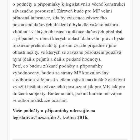
o podněty a připomínky k legislativní a věcné konstrukci
závazného posouzení. Zároveň bude pro MF velmi
přínosná informace, zda by existence závazného
posouzení daňových důsledků byla dle vašeho názoru
vhodná i v jiných oblastech aplikace daňových předpisů
a případně, v rámci kterých oblastí daňového práva byste
rozšíření preferovali, tj. prosím zvažte případně i jiné
oblasti než ty, ve kterých se závazné posouzení používá
nyní (daň z příjmů a daň z přidané hodnoty).
Poté, co budou získané podněty a připomínky
vyhodnoceny, budou ze strany MF konzultovány
s odbornou veřejností s cílem zajistit maximálně efektivní
využití institutu závazného posouzení jak pro MF, tak pro
dotčené subjekty. Budeme rádi, pokud budete mít zájem
se odborné diskuze účastnit.
Vaše podněty a připomínky adresujte na
legislativa@uzs.cz do 3. května 2016.