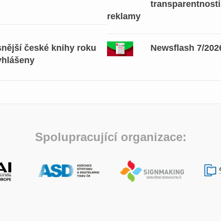
transparentnosti
reklamy
snější české knihy roku
Newsflash 7/202
yhlášeny
Spolupracující organizace: