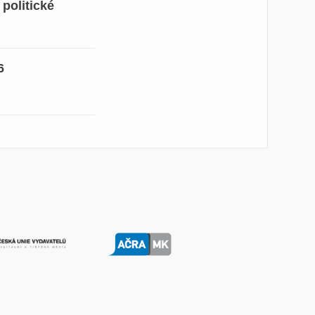
 politické
6