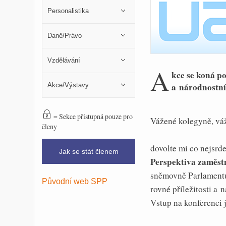
Personalistika
Daně/Právo
Vzdělávání
A
kce se koná po
a národnostní
Akce/Výstavy
= Sekce přístupná pouze pro
Vážené kolegyně, váž
členy
dovolte mi co nejsrd
Jak se stát členem
Perspektiva zaměst
sněmovně Parlamentu
Původní web SPP
rovné příležitosti a
Vstup na konferenci 