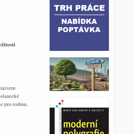
žitosti
 názvem
oslanecké
e pro rodinu,