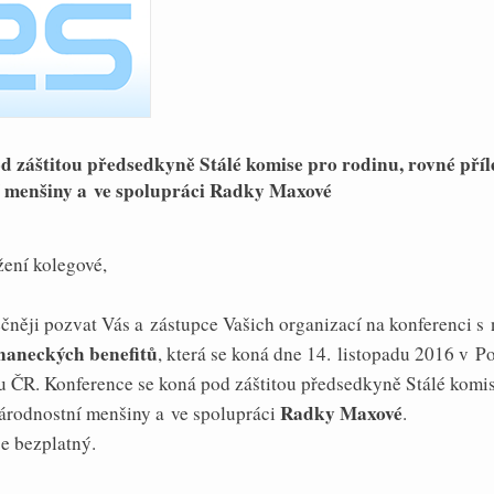
d záštitou předsedkyně Stálé komise pro rodinu, rovné příle
 menšiny a ve spolupráci Radky Maxové
ení kolegové,
ečněji pozvat Vás a zástupce Vašich organizací na konferenci s
naneckých benefitů
, která se koná dne 14. listopadu 2016 v P
 ČR. Konference se koná pod záštitou předsedkyně Stálé komis
Radky Maxové
 národnostní menšiny a ve spolupráci
.
je bezplatný.