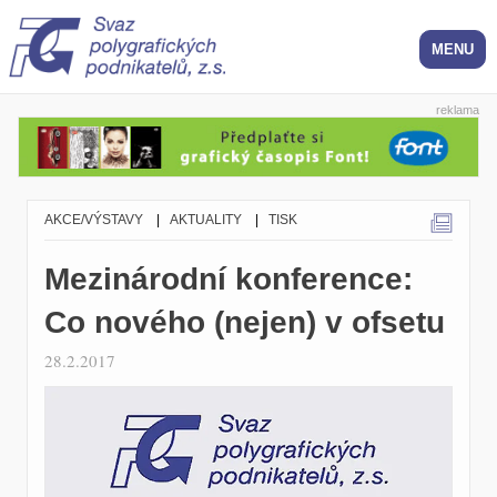
reklama
AKCE/VÝSTAVY
|
AKTUALITY
|
TISK
Mezinárodní konference:
Co nového (nejen) v ofsetu
28.2.2017