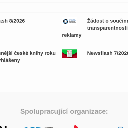
ash 8/2026
Žádost o součinn
transparentnosti
reklamy
snější české knihy roku
Newsflash 7/202
yhlášeny
Spolupracující organizace: