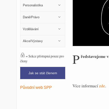
Personalistika
Daně/Právo
Vzdělávání
Akce/Výstavy
P
ředstavujeme v
= Sekce přístupná pouze pro
členy
Jak se stát členem
Více informací
zde
.
Původní web SPP