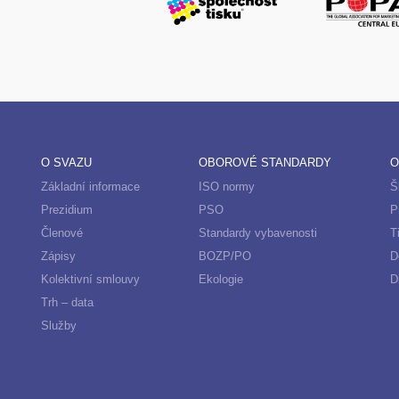
O SVAZU
OBOROVÉ STANDARDY
O
Základní informace
ISO normy
Š
Prezidium
PSO
P
Členové
Standardy vybavenosti
T
Zápisy
BOZP/PO
D
Kolektivní smlouvy
Ekologie
D
Trh – data
Služby