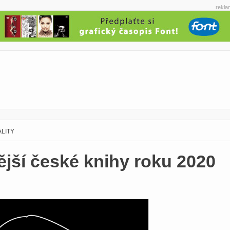
rekla
LITY
ější české knihy roku 2020