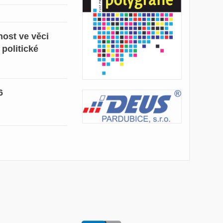
ost ve věci
 politické
6