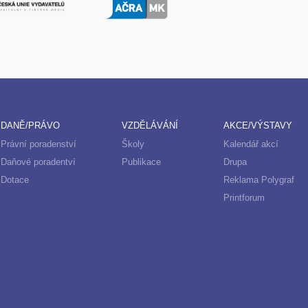
DANĚ/PRÁVO
VZDĚLÁVÁNÍ
AKCE/VÝSTAVY
Právní poradenství
Školy
Kalendář akcí
Daňové poradentví
Publikace
Drupa
Dotace
Reklama Polygraf
Printforum