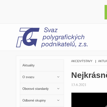
AKCE/VÝSTAVY
|
AKTUA
Aktuality
Nejkrásn
O svazu
13.6.2021
Oborové standardy
Odborné skupiny