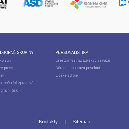
DBORNÉ SKUPINY
PERSONALISTIKA
kolství
Unie zaměstnavatelských svazů
re-press
Národní soustava povolání
isk
Lidské zdroje
okončující zpracování
igitální tisk
|
Kontakty
Sitemap