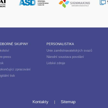
DBORNÉ SKUPINY
PERSONALISTIKA
kolství
Unie zaměstnavatelských svazů
re-press
Národní soustava povolání
isk
Lidské zdroje
okončující zpracování
igitální tisk
|
Kontakty
Sitemap