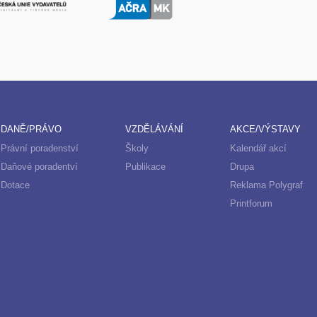
DANĚ/PRÁVO
VZDĚLÁVÁNÍ
AKCE/VÝSTAVY
Právní poradenství
Školy
Kalendář akcí
Daňové poradentví
Publikace
Drupa
Dotace
Reklama Polygraf
Printforum