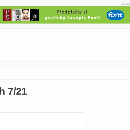
rekla
h 7/21