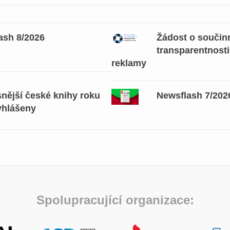
ash 8/2026
Žádost o součinn
transparentnosti
reklamy
snější české knihy roku
Newsflash 7/202
yhlášeny
Spolupracující organizace: