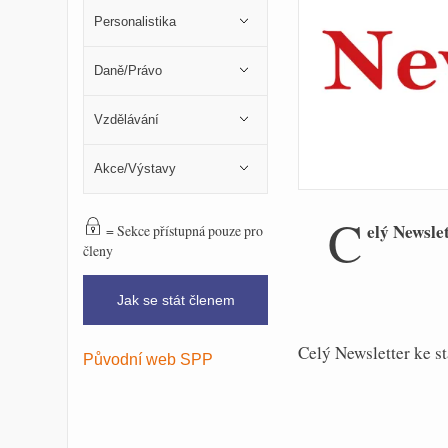
Personalistika
Daně/Právo
Vzdělávání
Akce/Výstavy
C
elý Newslet
= Sekce přístupná pouze pro
členy
Jak se stát členem
Celý Newsletter ke s
Původní web SPP