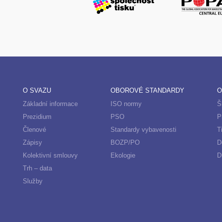
O SVAZU
OBOROVÉ STANDARDY
O
Základní informace
ISO normy
Š
Prezidium
PSO
P
Členové
Standardy vybavenosti
T
Zápisy
BOZP/PO
D
Kolektivní smlouvy
Ekologie
D
Trh – data
Služby