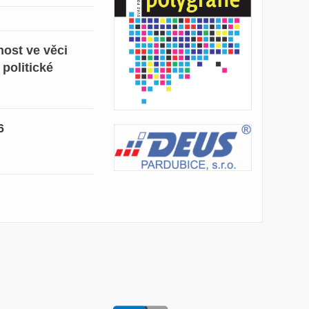
ost ve věci
 politické
6