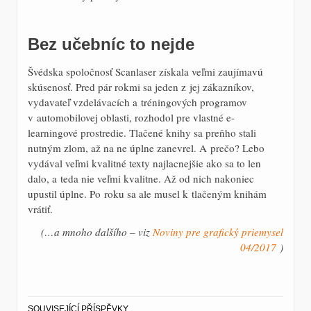
Bez učebníc to nejde
Švédska spoločnosť Scanlaser získala veľmi zaujímavú
skúsenosť. Pred pár rokmi sa jeden z jej zákazníkov,
vydavateľ vzdelávacích a tréningových programov
v automobilovej oblasti, rozhodol pre vlastné e-
learningové prostredie. Tlačené knihy sa preňho stali
nutným zlom, až na ne úplne zanevrel. A prečo? Lebo
vydával veľmi kvalitné texty najlacnejšie ako sa to len
dalo, a teda nie veľmi kvalitne. Až od nich nakoniec
upustil úplne. Po roku sa ale musel k tlačeným knihám
vrátiť.
(…a mnoho dalšího – viz
Noviny pre grafický priemysel
04/2017
)
SOUVISEJÍCÍ PŘÍSPĚVKY