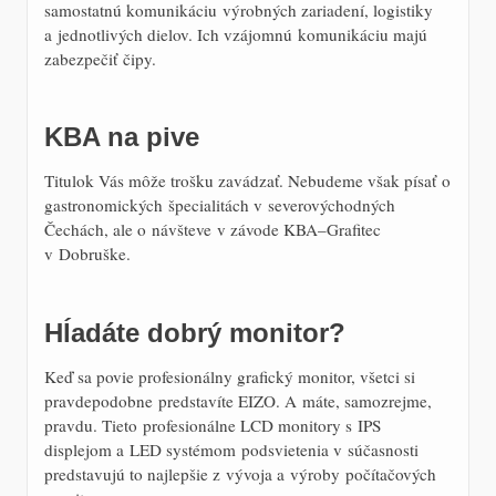
samostatnú komunikáciu výrobných zariadení, logistiky
a jednotlivých dielov. Ich vzájomnú komunikáciu majú
zabezpečiť
čipy.
KBA na pive
Titulok Vás môže trošku zavádzať. Nebudeme však písať
o
gastronomických špecialitách v severovýchodných
Čechách, ale o návšteve v závode KBA–Grafitec
v Dobruške.
Hĺadáte dobrý monitor?
Keď sa povie profesionálny grafický monitor, všetci si
pravdepodobne predstavíte EIZO. A máte, samozrejme,
pravdu. Tieto profesionálne LCD monitory s IPS
displejom a LED systémom podsvietenia v súčasnosti
predstavujú to najlepšie z vývoja a výroby počítačových