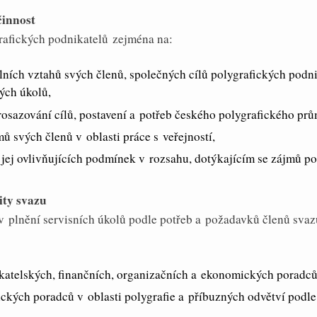
činnost
rafických podnikatelů zejména na:
ních vztahů svých členů, společných cílů polygrafických podni
ých úkolů,
osazování cílů, postavení a potřeb českého polygrafického prů
ů svých členů v oblasti práce s veřejností,
 jej ovlivňujících podmínek v rozsahu, dotýkajícím se zájmů po
ity svazu
v plnění servisních úkolů podle potřeb a požadavků členů svaz
ikatelských, finančních, organizačních a ekonomických poradců
ických poradců v oblasti polygrafie a příbuzných odvětví podle