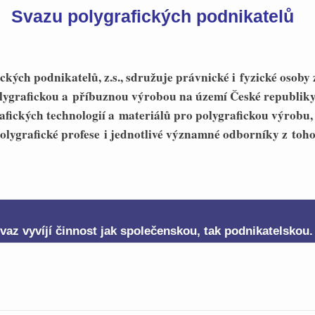
Svazu polygrafických podnikatelů
ckých podnikatelů, z.s., sdružuje právnické i fyzické osoby 
lygrafickou a příbuznou výrobou na území České republiky
afických technologií a materiálů pro polygrafickou výrobu, 
polygrafické profese i jednotlivé významné odborníky z toh
vaz vyvíjí činnost jak společenskou, tak podnikatelskou.