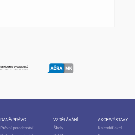
DANĚ/PRÁVO
VZDĚLÁVÁNÍ
AKCE/VÝSTAVY
Právní poradenství
Školy
Kalendář akcí