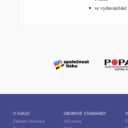
ve vydavatelské 
O SVAZU
OBOROVÉ STANDARDY
O
Základní informace
ISO normy
Š