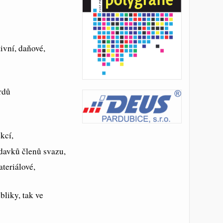
ivní, daňové,
rdů
kcí,
davků členů svazu,
teriálové,
liky, tak ve