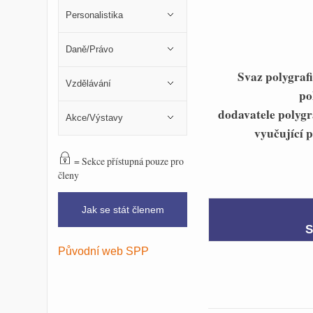
Personalistika
Daně/Právo
Svaz polygrafi
Vzdělávání
po
dodavatele polygr
Akce/Výstavy
vyučující 
= Sekce přístupná pouze pro
členy
Jak se stát členem
S
Původní web SPP