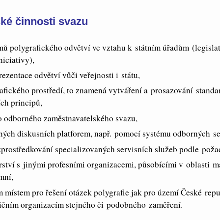
ké činnosti svazu
ů polygrafického odvětví ve vztahu k státním úřadům (legislat
niciativy),
ezentace odvětví vůči veřejnosti i státu,
afického prostředí, to znamená vytváření a prosazování standa
ch principů,
o odborného zaměstnavatelského svazu,
ných diskusních platforem, např. pomocí systému odborných se
zprostředkování specializovaných servisních služeb podle poža
rství s jinými profesními organizacemi, působícími v oblasti ma
mní,
 místem pro řešení otázek polygrafie jak pro území České repub
ičním organizacím stejného či podobného zaměření.