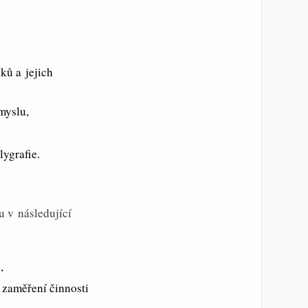
ků a jejich
myslu,
lygrafie.
u v následující
,
 zaměření činnosti