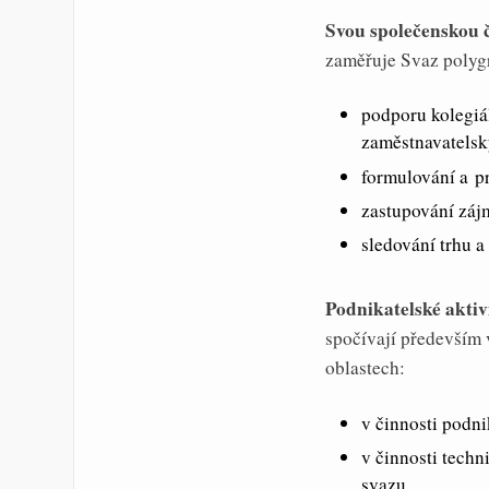
Svou společenskou 
zaměřuje Svaz polyg
podporu kolegiál
zaměstnavatelsk
formulování a pr
zastupování zájm
sledování trhu a
Podnikatelské aktiv
spočívají především 
oblastech:
v činnosti podn
v činnosti techn
svazu,