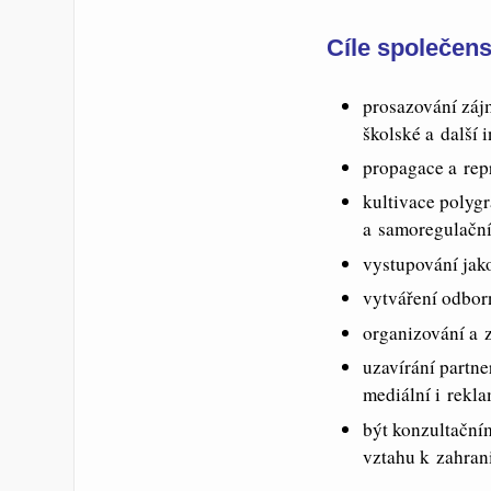
Cíle společens
prosazování zájm
školské a další i
propagace a repr
kultivace polygr
a samoregulační
vystupování jak
vytváření odbor
organizování a 
uzavírání partne
mediální i rekla
být konzultačním
vztahu k zahran