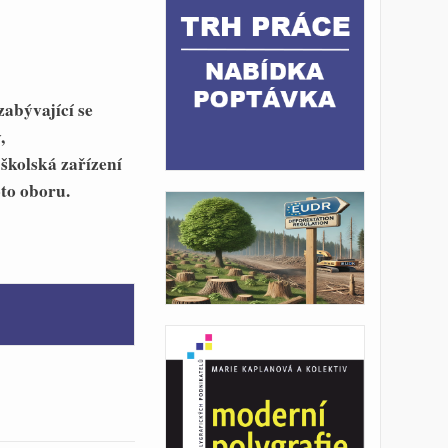
zabývající se
,
školská zařízení
oto oboru.