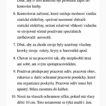
Dbát, aby o této kontrole byl proveden zápis do
kontrolní kníhy.
Kontrolovat zařízení, které snižuje možnost vzniku
statické elektřiny, správné nastavení sběračů
statické elektřiny, určení relativní vlhkosti vzduchu
ve strojovně včetně používání speciálních
zavlhčovačů  aerosolů.
Dbát, aby za chodu stroje byly uzavřeny všechny
krovky stroje  rolety, kryty u barevníků apod.
Chovat se na pracovišti tak, aby nezpůsobil úraz
ani sobě, ani svým spolupracovníkům.
Používat předepsaný pracovní oděv, pracovní obuv,
rukavice a další ochranné pracovní pomůcky, které
mu organizace poskytla. Pracovní oděv musí být
upnutý, blůza zasunuta do kalhot.
Nosit na vlasech ochrannou síťku, pokud má vlasy
dělší 10 cm. Toto ustanovení se týká mužů i žen.