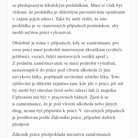
se předepsaným lékařským prohlídkám. Musí si však být
vědomi, že prohlídka je důležitým preventivním opatřením
v zájmu jejich zdraví. Také by měli vědět, že tato
prohlídka je ve stanovených případech podmínkou, aby
mohli určitou práci vykonávat.
Obdobně je tomu v případech, kdy se zaměstnanec pro
svou práci musí podrobit stanoveným zkouškám (svářeči,
jeřábníci, vazači, řidiči motorových vozíků apod.).
Z podnětu zaměstnavatele se musí podrobit vyšetření,
nenastoupil-li do práce pod vlivem alkoholu či jiné
návykové látky, popřípadě nevhodně užitého léku. Toto
zjišťování je důležité zejména tam, kde jde o práci, při níž
by mohl být ohrožen život nebo zdraví lidí či majetku.
Upřesnění má být v pracovních řádech. Zjistí-li se
u zaměstnance, že je pod vlivem alkoholu nebo jiných
drog, nesmí být připuštěn k práci. V závažných případech
je postihován podle Zákoníku práce, případně dalších
předpisů.
Zákoník práce předpokládá iniciativu zaměstnanců