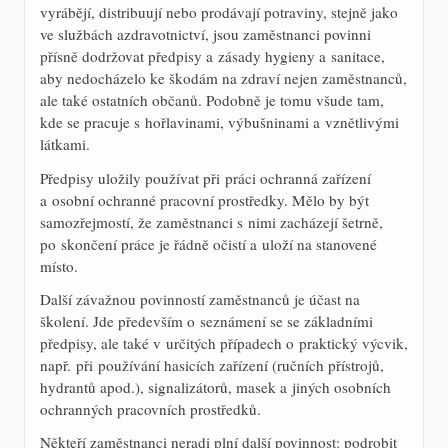
vyrábějí, distribuují nebo prodávají potraviny, stejně jako
ve službách azdravotnictví, jsou zaměstnanci povinni
přísně dodržovat předpisy a zásady hygieny a sanitace,
aby nedocházelo ke škodám na zdraví nejen zaměstnanců,
ale také ostatních občanů. Podobně je tomu všude tam,
kde se pracuje s hořlavinami, výbušninami a vznětlivými
látkami.
Předpisy uložily používat při práci ochranná zařízení
a osobní ochranné pracovní prostředky. Mělo by být
samozřejmostí, že zaměstnanci s nimi zacházejí šetrně,
po skončení práce je řádně očistí a uloží na stanovené
místo.
Další závažnou povinností zaměstnanců je účast na
školení. Jde především o seznámení se se základními
předpisy, ale také v určitých případech o praktický výcvik,
např. při používání hasicích zařízení (ručních přístrojů,
hydrantů apod.), signalizátorů, masek a jiných osobních
ochranných pracovních prostředků.
Někteří zaměstnanci neradi plní další povinnost: podrobit