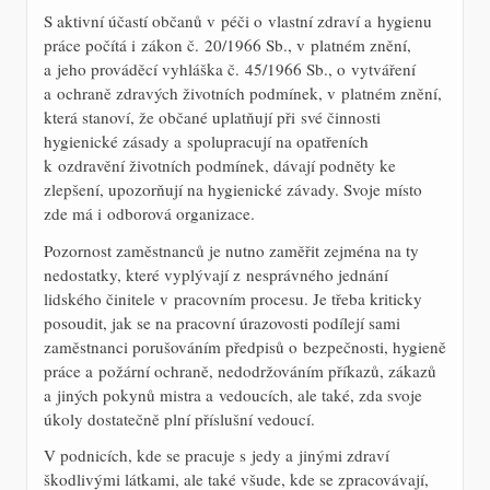
S aktivní účastí občanů v péči o vlastní zdraví a hygienu
práce počítá i zákon č. 20/1966 Sb., v platném znění,
a jeho prováděcí vyhláška č. 45/1966 Sb., o vytváření
a ochraně zdravých životních podmínek, v platném znění,
která stanoví, že občané uplatňují při své činnosti
hygienické zásady a spolupracují na opatřeních
k ozdravění životních podmínek, dávají podněty ke
zlepšení, upozorňují na hygienické závady. Svoje místo
zde má i odborová organizace.
Pozornost zaměstnanců je nutno zaměřit zejména na ty
nedostatky, které vyplývají z nesprávného jednání
lidského činitele v pracovním procesu. Je třeba kriticky
posoudit, jak se na pracovní úrazovosti podílejí sami
zaměstnanci porušováním předpisů o bezpečnosti, hygieně
práce a požární ochraně, nedodržováním příkazů, zákazů
a jiných pokynů mistra a vedoucích, ale také, zda svoje
úkoly dostatečně plní příslušní vedoucí.
V podnicích, kde se pracuje s jedy a jinými zdraví
škodlivými látkami, ale také všude, kde se zpracovávají,