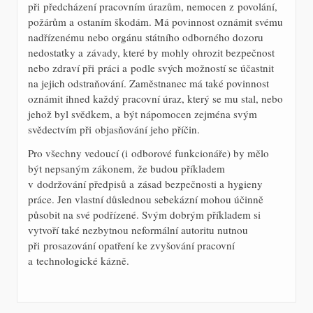
při předcházení pracovním úrazům, nemocen z povolání,
požárům a ostaním škodám. Má povinnost oznámit svému
nadřízenému nebo orgánu státního odborného dozoru
nedostatky a závady, které by mohly ohrozit bezpečnost
nebo zdraví při práci a podle svých možností se účastnit
na jejich odstraňování. Zaměstnanec má také povinnost
oznámit ihned každý pracovní úraz, který se mu stal, nebo
jehož byl svědkem, a být nápomocen zejména svým
svědectvím při objasňování jeho příčin.
Pro všechny vedoucí (i odborové funkcionáře) by mělo
být nepsaným zákonem, že budou příkladem
v dodržování předpisů a zásad bezpečnosti a hygieny
práce. Jen vlastní důslednou sebekázní mohou účinně
působit na své podřízené. Svým dobrým příkladem si
vytvoří také nezbytnou neformální autoritu nutnou
při prosazování opatření ke zvyšování pracovní
a technologické kázně.