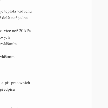
 je teplota vzduchu
 delší než jedna
k o více než 20 kPa
mových
 zvláštním
zvláštním
, a při pracovních
 předpisu