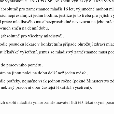
né vyhláškou č. 261/1997 Sb., ve znění vyhlášky č. 185/1998 S
(absolutně pro zaměstnance mladší 16 let; výjimečně mohou mlad
ráci nepřesahující jednu hodinu, jestliže je to třeba pro jejich 
 práce mladistvého musí bezprostředně navazovat na jeho práci
ovních směn na denní dobu,
 (absolutně pro všechny mladistvé),
podle posudku lékaře v konkrétním případě ohrožují zdraví mla
tit lékařské vyšetření, jemuž se mladistvý zaměstnanec musí pod
 do pracovního poměru,
ím na jinou práci na dobu delší než jeden měsíc,
dle potřeby, nejméně však jednou ročně (pokud Ministerstvo zd
 některý pracovní obor častější lékařská vyšetření).
ích úkolů mladistvým se zaměstnavatel řídí též lékařskými pos