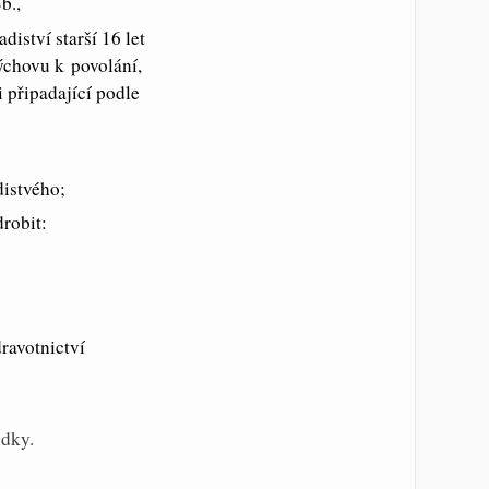
b.,
iství starší 16 let
výchovu k povolání,
 připadající podle
distvého;
robit:
ravotnictví
udky.