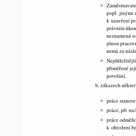
Zaměstnavatel
popř. jinými 
k uzavření p
právním úkon
neznamená so
plnou pracov
nemá za násl
Nejdůležitějš
přiměřené jej
povolání.
zákazech někter
práce stanov
práce, při ni
práce odměňo
k ohrožení b