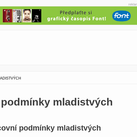
rekla
LADISTVÝCH
 podmínky mladistvých
acovní podmínky mladistvých