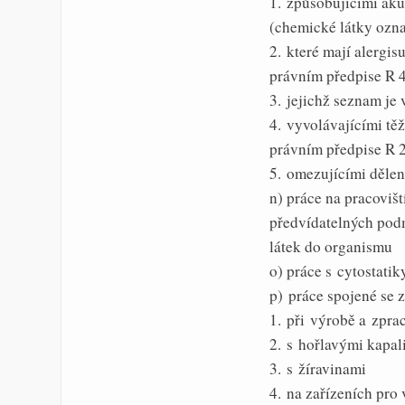
1. způsobujícími aku
(chemické látky ozna
2. které mají alergis
právním předpise R 
3. jejichž seznam je 
4. vyvolávajícími tě
právním předpise R 
5. omezujícími děle
n) práce na pracoviš
předvídatelných pod
látek do organismu
o) práce s cytostatik
p) práce spojené se
1. při výrobě a zpr
2. s hořlavými kapali
3. s žíravinami
4. na zařízeních pro