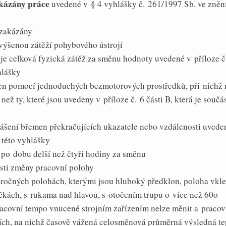
kázány práce
uvedené v § 4 vyhlášky č. 261/1997 Sb. ve zněn
 zakázány
zvýšenou zátěží pohybového ústrojí
je celková fyzická zátěž za směnu hodnoty uvedené v příloze č. 
hlášky
men pomocí jednoduchých bezmotorových prostředků, při nichž 
než ty, které jsou uvedeny v příloze č. 6 části B, která je součá
nášení břemen překračujících ukazatele nebo vzdálenosti uveden
í této vyhlášky
po dobu delší než čtyři hodiny za směnu
sti změny pracovní polohy
áročných polohách, kterými jsou hluboký předklon, poloha vkleč
ičkách, s rukama nad hlavou, s otočením trupu o více než 60o
pracovní tempo vnucené strojním zařízením nelze měnit a pracovn
tích, na nichž časově vážená celosměnová průměrná výsledná te