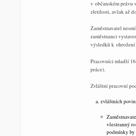
v občanském právu v
zletilosti, avšak až 
Zaměstnavatel nesmí 
zaměstnanci vystaven
výsledků k ohrožení 
Pracovníci mladší 16
práce).
Zvláštní pracovní po
zvláštních povi
Zaměstnavatel
všestranný ro
podmínky by 