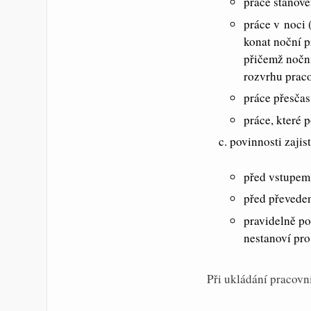
práce stanove
práce v noci 
konat noční p
přičemž noční
rozvrhu prac
práce přesčas
práce, které 
povinnosti zajis
před vstupem
před převeden
pravidelně po
nestanoví pro
Při ukládání pracovn