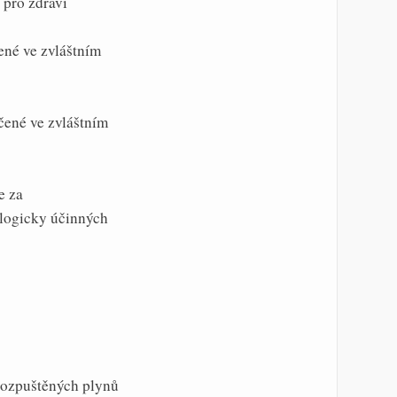
 pro zdraví
čené ve zvláštním
čené ve zvláštním
e za
ologicky účinných
 rozpuštěných plynů