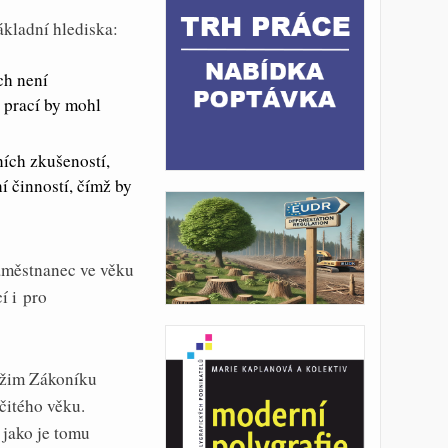
kladní hlediska:
ch není
 prací by mohl
ních zkušeností,
í činností, čímž by
zaměstnanec ve věku
í i pro
ežim Zákoníku
čitého věku.
 jako je tomu