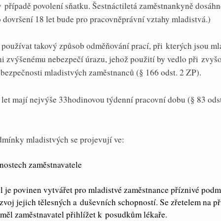
 případě povolení sňatku. Šestnáctiletá zaměstnankyně dosáh
do dovršení 18 let bude pro pracovněprávní vztahy mladistvá.)
používat takový způsob odměňování prací, při kterých jsou ml
i zvýšenému nebezpečí úrazu, jehož použití by vedlo při zvyš
bezpečnosti mladistvých zaměstnanců (§ 166 odst. 2 ZP).
 let mají nejvýše 33hodinovou týdenní pracovní dobu (§ 83 ods
dmínky mladistvých se projevují ve:
nnostech zaměstnavatele
 je povinen vytvářet pro mladistvé zaměstnance příznivé pod
zvoj jejich tělesných a duševních schopností. Se zřetelem na p
měl zaměstnavatel přihlížet k posudkům lékaře.