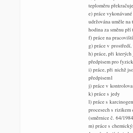
teploměru překračuj
e) práce vykonávané 
udržována uměle na t
hodina za směnu pří t
f) práce na pracovišt
g) práce v prostředí
h) práce, při kterýc
předpisem pro fyzick
i) práce, při nichž 
předpisem1
j) práce v kontrolova
k) práce s jedy
l) práce s karcinogen
procesech s rizikem 
(směrnice č. 64/1984
m) práce s chemický