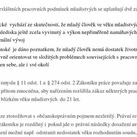
vláštních pracovních podmínek mladistvých se uplatňují dvě zá
cké  vychází ze skutečnosti, že mladý člověk ve věku mladistvý
hlediska ještě zcela vyvinutý a výkon nepřiměřeně namáhavých
rmální vývoj
nské  je dáno poznatkem, že mladý člověk nemá dostatek život
vně orientovat ve složitých problémech souvisejících s pracovn
en sebe, ale i své okolí
 smyslu § 11 odst. 1 a § 274 odst. 2 Zákoníku práce považuje 
e přitom zmocněna, aby nařízením rozšířila zákaz některých prac
blízkém věku mladistvých  do 21 let.
lze ztotožňovat s občanskoprávním pojmem nezletilý. Právní r
ákoníku je rozdílný i pokud jde o právní následky dosažení ur
ní možné např. odstranit nedostatek věku rozhodnutím soudu,