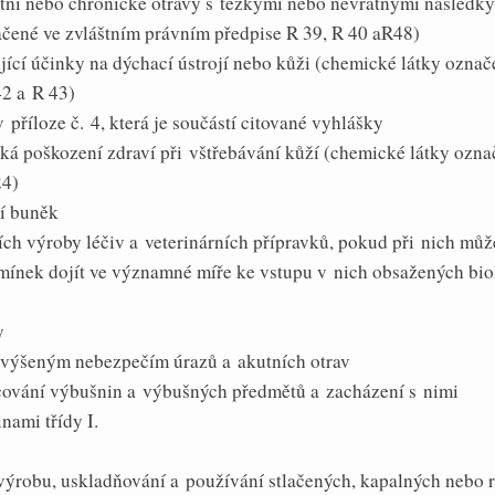
tní nebo chronické otravy s těžkými nebo nevratnými následky
čené ve zvláštním právním předpise R 39, R 40 aR48)
ující účinky na dýchací ústrojí nebo kůži (chemické látky ozna
42 a R 43)
v příloze č. 4, která je součástí citované vyhlášky
žká poškození zdraví při vštřebávání kůží (chemické látky ozna
24)
ní buněk
tích výroby léčiv a veterinárních přípravků, pokud při nich můž
mínek dojít ve významné míře ke vstupu v nich obsažených bi
y
 zvýšeným nebezpečím úrazů a akutních otrav
acování výbušnin a výbušných předmětů a zacházení s nimi
nami třídy I.
 výrobu, uskladňování a používání stlačených, kapalných nebo