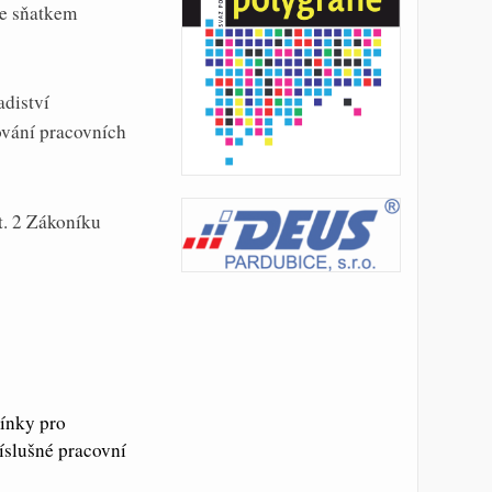
ne sňatkem
adiství
ování pracovních
t. 2 Zákoníku
mínky pro
říslušné pracovní