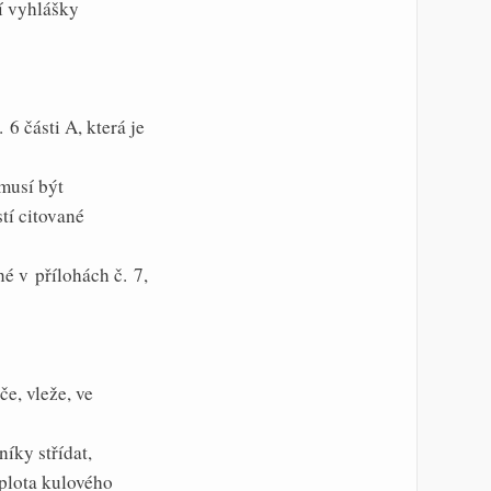
í vyhlášky
6 části A, která je
musí být
stí citované
é v přílohách č. 7,
e, vleže, ve
íky střídat,
plota kulového