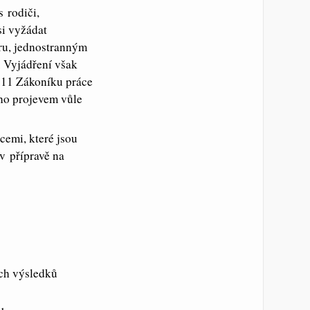
 rodiči,
si vyžádat
ru, jednostranným
 Vyjádření však
 11 Zákoníku práce
ho projevem vůle
cemi, které jsou
v přípravě na
ch výsledků