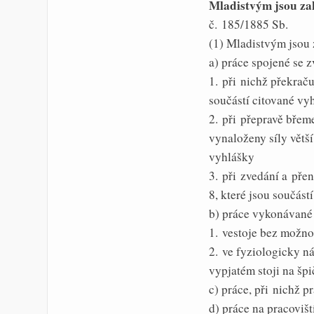
Mladistvým jsou za
č. 185/1885 Sb.
(1) Mladistvým jsou
a) práce spojené se 
1. při nichž překraču
součástí citované vy
2. při přepravě bře
vynaloženy síly větší 
vyhlášky
3. při zvedání a pře
8, které jsou součást
b) práce vykonávané 
1. vestoje bez možno
2. ve fyziologicky n
vypjatém stoji na šp
c) práce, při nichž 
d) práce na pracoviš