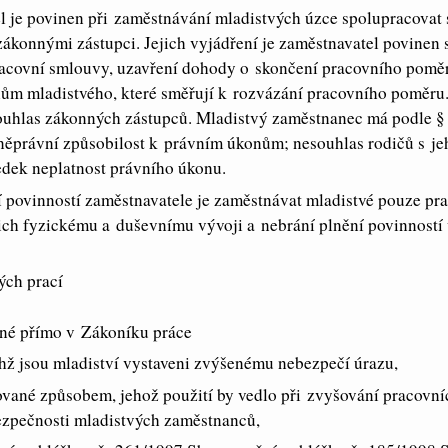
 je povinen při zaměstnávání mladistvých úzce spolupracovat s
zákonnými zástupci. Jejich vyjádření je zaměstnavatel povinen 
racovní smlouvy, uzavření dohody o skončení pracovního pomě
ům mladistvého, které směřují k rozvázání pracovního poměru.
uhlas zákonných zástupců. Mladistvý zaměstnanec má podle §
něprávní způsobilost k právním úkonům; nesouhlas rodičů s je
edek neplatnost právního úkonu.
í povinností zaměstnavatele je zaměstnávat mladistvé pouze pra
ich fyzickému a duševnímu vývoji a nebrání plnění povinností 
ých prací
ené přímo v Zákoníku práce
chž jsou mladiství vystaveni zvýšenému nebezpečí úrazu,
vané způsobem, jehož použití by vedlo při zvyšování pracovní
ezpečnosti mladistvých zaměstnanců,