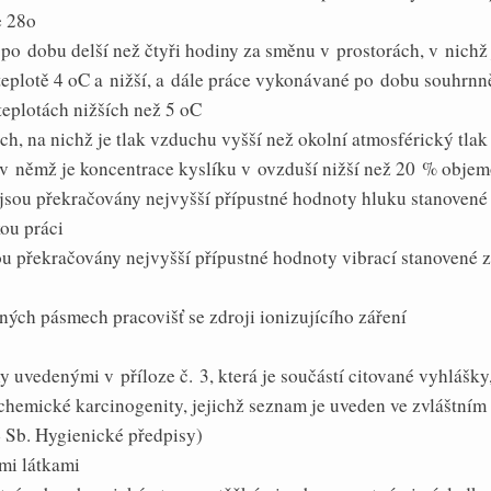
e 28o
po dobu delší než čtyři hodiny za směnu v prostorách, v nichž
eplotě 4 oC a nižší, a dále práce vykonávané po dobu souhrnně
eplotách nižších než 5 oC
ích, na nichž je tlak vzduchu vyšší než okolní atmosférický tla
, v němž je koncentrace kyslíku v ovzduší nižší než 20 % obje
h jsou překračovány nejvyšší přípustné hodnoty hluku stanovené
ou práci
jsou překračovány nejvyšší přípustné hodnoty vibrací stanovené 
ných pásmech pracovišť se zdroji ionizujícího záření
y uvedenými v příloze č. 3, která je součástí citované vyhlášky
chemické karcinogenity, jejichž seznam je uveden ve zvláštním
 Sb. Hygienické předpisy)
mi látkami