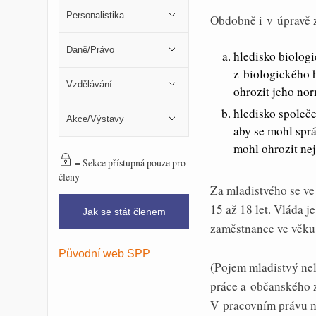
Personalistika
Obdobně i v úpravě z
Daně/Právo
hledisko biologi
z biologického 
Vzdělávání
ohrozit jeho no
hledisko společe
Akce/Výstavy
aby se mohl sprá
mohl ohrozit nej
= Sekce přístupná pouze pro
členy
Za mladistvého se ve
15 až 18 let. Vláda j
Jak se stát členem
zaměstnance ve věku 
Původní web SPP
(Pojem mladistvý ne
práce a občanského z
V pracovním právu ne