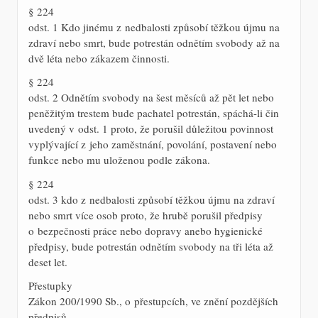
§ 224
odst. 1 Kdo jinému z nedbalosti způsobí těžkou újmu na
zdraví nebo smrt, bude potrestán odnětím svobody až na
dvě léta nebo zákazem činnosti.
§ 224
odst. 2 Odnětím svobody na šest měsíců až pět let nebo
peněžitým trestem bude pachatel potrestán, spáchá-li čin
uvedený v odst. 1 proto, že porušil důležitou povinnost
vyplývající z jeho zaměstnání, povolání, postavení nebo
funkce nebo mu uloženou podle zákona.
§ 224
odst. 3 kdo z nedbalosti způsobí těžkou újmu na zdraví
nebo smrt více osob proto, že hrubě porušil předpisy
o bezpečnosti práce nebo dopravy anebo hygienické
předpisy, bude potrestán odnětím svobody na tři léta až
deset let.
Přestupky
Zákon 200/1990 Sb., o přestupcích, ve znění pozdějších
předpisů