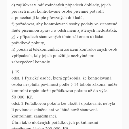
e) zajišťovat v odůvodněných případech doklady, jejich
převzetí musí kontrolované osobě písemně potvrdit
a ponechat jí kopie převzatých dokladů,
f) požadovat, aby kontrolované osoby podaly ve stanovené
lhůtě písemnou zprávu o odstranění zjištěných nedostatků,
g) v případech stanovených tímto zákonem ukládat
pořádkové pokuty,
h) používat telekomunikační zařízení kontrolovaných osob
vpřípadech, kdy jejich použití je nezbytné pro
zabezpečení kontroly.
§ 19
odst. 1 Fyzické osobě, která způsobila, že kontrolovaná
osoba nesplnila povinnost podle § 14 tohoto zákona, může
kontrolní orgán uložit pořádkovou pokutu až do výše
50 000, Kč.
odst. 2 Pořádkovou pokutu lze uložit i opakovaně, nebyla-
li povinnost splněna ani ve lhůtě nově stanovené
kontrolními zaměstnanci.
Úhrn takto uložených pořádkových pokut nesmí
přesáhnout částku 200 000, Kč.