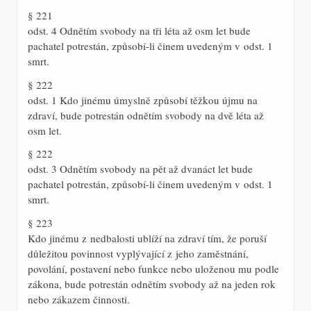
§ 221
odst. 4 Odnětím svobody na tři léta až osm let bude
pachatel potrestán, způsobí-li činem uvedeným v odst. 1
smrt.
§ 222
odst. 1 Kdo jinému úmyslně způsobí těžkou újmu na
zdraví, bude potrestán odnětím svobody na dvě léta až
osm let.
§ 222
odst. 3 Odnětím svobody na pět až dvanáct let bude
pachatel potrestán, způsobí-li činem uvedeným v odst. 1
smrt.
§ 223
Kdo jinému z nedbalosti ublíží na zdraví tím, že poruší
důležitou povinnost vyplývající z jeho zaměstnání,
povolání, postavení nebo funkce nebo uloženou mu podle
zákona, bude potrestán odnětím svobody až na jeden rok
nebo zákazem činnosti.