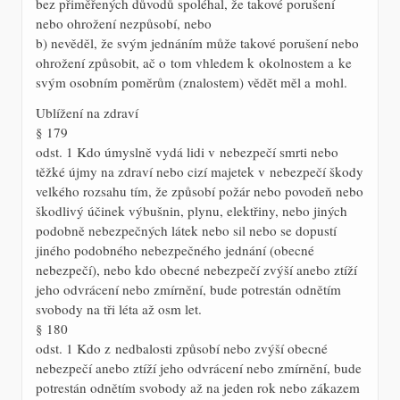
bez přiměřených důvodů spoléhal, že takové porušení
nebo ohrožení nezpůsobí, nebo
b) nevěděl, že svým jednáním může takové porušení nebo
ohrožení způsobit, ač o tom vhledem k okolnostem a ke
svým osobním poměrům (znalostem) vědět měl a mohl.
Ublížení na zdraví
§ 179
odst. 1 Kdo úmyslně vydá lidi v nebezpečí smrti nebo
těžké újmy na zdraví nebo cizí majetek v nebezpečí škody
velkého rozsahu tím, že způsobí požár nebo povodeň nebo
škodlivý účinek výbušnin, plynu, elektřiny, nebo jiných
podobně nebezpečných látek nebo sil nebo se dopustí
jiného podobného nebezpečného jednání (obecné
nebezpečí), nebo kdo obecné nebezpečí zvýší anebo ztíží
jeho odvrácení nebo zmírnění, bude potrestán odnětím
svobody na tři léta až osm let.
§ 180
odst. 1 Kdo z nedbalosti způsobí nebo zvýší obecné
nebezpečí anebo ztíží jeho odvrácení nebo zmírnění, bude
potrestán odnětím svobody až na jeden rok nebo zákazem