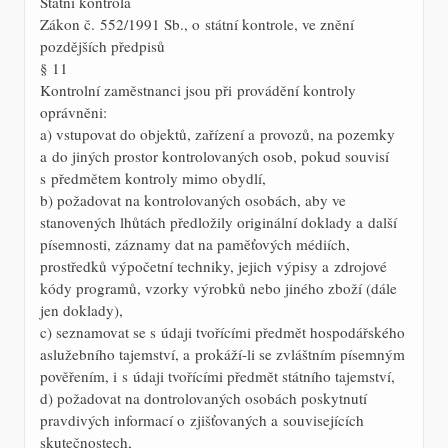
Státní kontrola
Zákon č. 552/1991 Sb., o státní kontrole, ve znění
pozdějších předpisů
§ 11
Kontrolní zaměstnanci jsou při provádění kontroly
oprávněni:
a) vstupovat do objektů, zařízení a provozů, na pozemky
a do jiných prostor kontrolovaných osob, pokud souvisí
s předmětem kontroly mimo obydlí,
b) požadovat na kontrolovaných osobách, aby ve
stanovených lhůtách předložily originální doklady a další
písemnosti, záznamy dat na paměťových médiích,
prostředků výpočetní techniky, jejich výpisy a zdrojové
kódy programů, vzorky výrobků nebo jiného zboží (dále
jen doklady),
c) seznamovat se s údaji tvořícími předmět hospodářského
aslužebního tajemství, a prokáží-li se zvláštním písemným
pověřením, i s údaji tvořícími předmět státního tajemství,
d) požadovat na dontrolovaných osobách poskytnutí
pravdivých informací o zjišťovaných a souvisejících
skutečnostech,