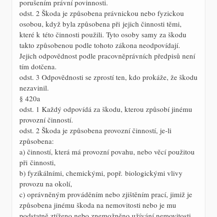
porušením právní povinnosti.
odst. 2 Škoda je způsobena právnickou nebo fyzickou
osobou, když byla způsobena při jejich činnosti těmi,
které k této činnosti použili. Tyto osoby samy za škodu
takto způsobenou podle tohoto zákona neodpovídají.
Jejich odpovědnost podle pracovněprávních předpisů není
tím dotčena.
odst. 3 Odpovědnosti se zprostí ten, kdo prokáže, že škodu
nezavinil.
§ 420a
odst. 1 Každý odpovídá za škodu, kterou způsobí jinému
provozní činností.
odst. 2 Škoda je způsobena provozní činností, je-li
způsobena:
a) činností, která má provozní povahu, nebo věcí použitou
při činnosti,
b) fyzikálními, chemickými, popř. biologickými vlivy
provozu na okolí,
c) oprávněným prováděním nebo zjištěním prací, jimiž je
způsobena jinému škoda na nemovitosti nebo je mu
podstatně ztíženo nebo znemožněno užívání nemovitosti.