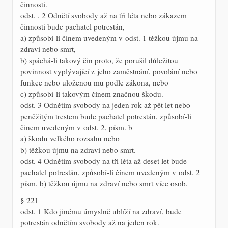
činnosti.
odst. . 2 Odnětí svobody až na tři léta nebo zákazem
činnosti bude pachatel potrestán,
a) způsobi-li činem uvedeným v odst. 1 těžkou újmu na
zdraví nebo smrt,
b) spáchá-li takový čin proto, že porušil důležitou
povinnost vyplývající z jeho zaměstnání, povolání nebo
funkce nebo uloženou mu podle zákona, nebo
c) způsobí-li takovým činem značnou škodu.
odst. 3 Odnětím svobody na jeden rok až pět let nebo
peněžitým trestem bude pachatel potrestán, způsobí-li
činem uvedeným v odst. 2, písm. b
a) škodu velkého rozsahu nebo
b) těžkou újmu na zdraví nebo smrt.
odst. 4 Odnětím svobody na tři léta až deset let bude
pachatel potrestán, způsobí-li činem uvedeným v odst. 2
písm. b) těžkou újmu na zdraví nebo smrt více osob.
§ 221
odst. 1 Kdo jinému úmyslně ublíží na zdraví, bude
potrestán odnětím svobody až na jeden rok.