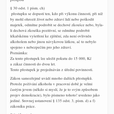
§ 30 odst. 1 písm. ch)
 přestupku se dopustí ten, kdo při výkonu činnosti, při níž
by mohl ohrozit život nebo zdraví lidí nebo poškodit
majetek, odmítne podrobit se dechové zkoušce nebo, byla-
li dechová zkouška pozitivní, se odmítne podrobit
lékařskému vyšetření ke zjištění, zda není ovlivněn
alkoholem nebo jinou návykovou látkou, ač to nebylo
spojeno s nebezpečím pro jeho zdraví.
Poznámka:
Za tento přestupek lze uložit pokutu do 15 000, Kč
a zákaz činnosti do dvou let.
Tento přestupek je projednáván z úřední povinnosti.
Zákon samozřejmě uvádí mnoho dalších přestupků.
Protože požívání alkoholu v pracovní době je velmi
častým jevem (někdo si myslí, že je to svým způsobem
projev demokracie), bylo písmeno tohoto! uvedeno jako
jediné. Srovnej ustanovení § 135 odst. 3, písm. d) a f)
zákoníku práce.