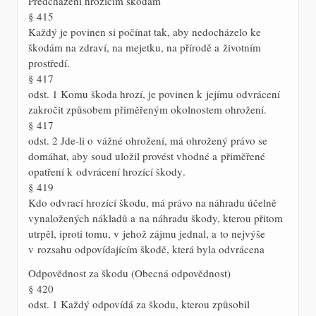
Předcházení hrozícím škodám
§ 415
Každý je povinen si počínat tak, aby nedocházelo ke
škodám na zdraví, na mejetku, na přírodě a životním
prostředí.
§ 417
odst. 1 Komu škoda hrozí, je povinen k jejímu odvrácení
zakročit způsobem přiměřeným okolnostem ohrožení.
§ 417
odst. 2 Jde-li o vážné ohrožení, má ohrožený právo se
domáhat, aby soud uložil provést vhodné a přiměřené
opatření k odvrácení hrozící škody.
§ 419
Kdo odvrací hrozící škodu, má právo na náhradu účelně
vynaložených nákladů a na náhradu škody, kterou přitom
utrpěl, iproti tomu, v jehož zájmu jednal, a to nejvýše
v rozsahu odpovídajícím škodě, která byla odvrácena
Odpovědnost za škodu (Obecná odpovědnost)
§ 420
odst. 1 Každý odpovídá za škodu, kterou způsobil