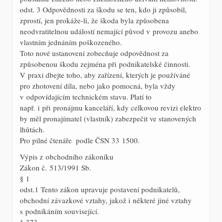
odst. 3 Odpovědnosti za škodu se ten, kdo ji způsobil,
zprostí, jen prokáže-li, že škoda byla způsobena
neodvratitelnou událostí nemající původ v provozu anebo
vlastním jednáním poškozeného.
Toto nové ustanovení zobecňuje odpovědnost za
způsobenou škodu zejména při podnikatelské činnosti.
V praxi dbejte toho, aby zařízení, kterých je používáné
pro zhotovení díla, nebo jako pomocná, byla vždy
v odpovídajícím technickém stavu. Platí to
např. i při pronájmu kanceláří, kdy celkovou revizi elektro
by měl pronajímatel (vlastník) zabezpečit ve stanovených
lhůtách.
Pro pilné čtenáře  podle ČSN 33 1500.
Výpis z obchodního zákoníku
Zákon č. 513/1991 Sb.
§ 1
odst.1 Tento zákon upravuje postavení podnikatelů,
obchodní závazkové vztahy, jakož i některé jiné vztahy
s podnikáním související.