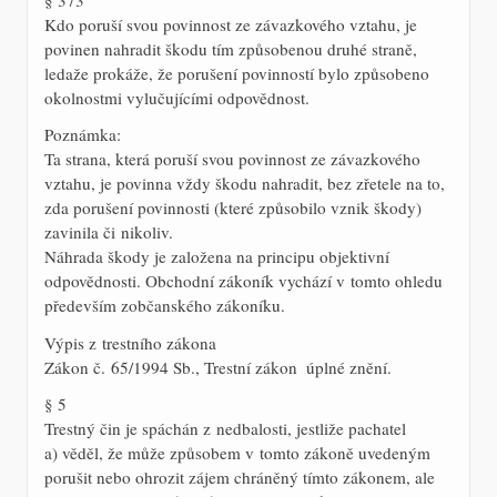
§ 373
Kdo poruší svou povinnost ze závazkového vztahu, je
povinen nahradit škodu tím způsobenou druhé straně,
ledaže prokáže, že porušení povinností bylo způsobeno
okolnostmi vylučujícími odpovědnost.
Poznámka:
Ta strana, která poruší svou povinnost ze závazkového
vztahu, je povinna vždy škodu nahradit, bez zřetele na to,
zda porušení povinnosti (které způsobilo vznik škody)
zavinila či nikoliv.
Náhrada škody je založena na principu objektivní
odpovědnosti. Obchodní zákoník vychází v tomto ohledu
především zobčanského zákoníku.
Výpis z trestního zákona
Zákon č. 65/1994 Sb., Trestní zákon  úplné znění.
§ 5
Trestný čin je spáchán z nedbalosti, jestliže pachatel
a) věděl, že může způsobem v tomto zákoně uvedeným
porušit nebo ohrozit zájem chráněný tímto zákonem, ale