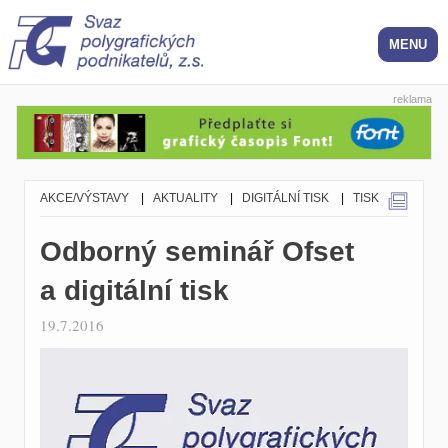
reklama
AKCE/VÝSTAVY
|
AKTUALITY
|
DIGITÁLNÍ TISK
|
TISK
Odborný seminář Ofset
a digitální tisk
19.7.2016