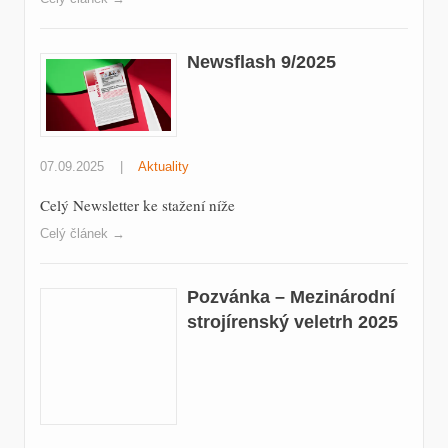
Newsflash 9/2025
07.09.2025
|
Aktuality
Celý Newsletter ke stažení níže
Celý článek →
Pozvánka – Mezinárodní
strojírenský veletrh 2025
28.08.2025
|
Akce/Výstavy
|
Aktuality
Společnost MR MEDIA je uprostřed příprav a těší se, že