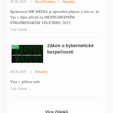
Vás v říjnu přivítá na MEZINÁRODNÍM
STROJÍRENSKÉM VELETRHU 2025.
Celý článek →
Zákon o kybernetické
bezpečnosti
08.08.2025
|
Aktuality
Více v příloze níže
Celý článek →
Více článků
‹
1
2
3
4
5
›
»