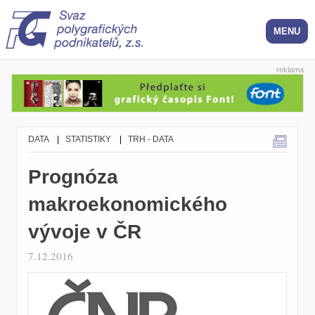
reklama
DATA
|
STATISTIKY
|
TRH - DATA
Prognóza
makroekonomického
vývoje v ČR
7.12.2016