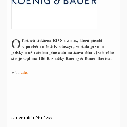
O
fsetová tiskárna RD Sp. z o.o., která působí
v polském městě Krotoszyn, se stala prvním
polským uživatelem plně automatizovaného výsekového
stroje Optima 106 K značky Koenig & Bauer Iberica.
Více
zde.
SOUVISEJÍCÍ PŘÍSPĚVKY