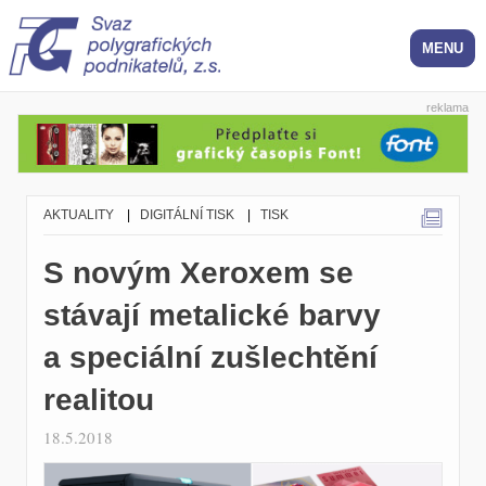
reklama
AKTUALITY
|
DIGITÁLNÍ TISK
|
TISK
S novým Xeroxem se
stávají metalické barvy
a speciální zušlechtění
realitou
18.5.2018