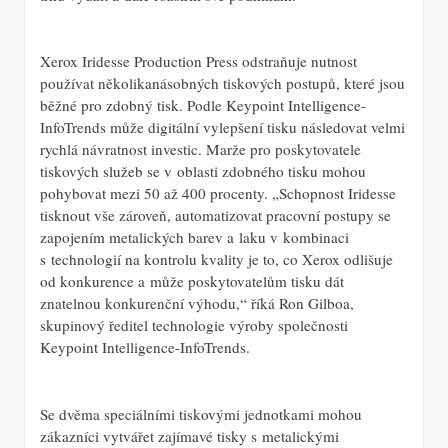
Xerox Iridesse Production Press odstraňuje nutnost
používat několikanásobných tiskových postupů, které jsou
běžné pro zdobný tisk. Podle Keypoint Intelligence-
InfoTrends může digitální vylepšení tisku následovat velmi
rychlá návratnost investic. Marže pro poskytovatele
tiskových služeb se v oblasti zdobného tisku mohou
pohybovat mezi 50 až 400 procenty. „Schopnost Iridesse
tisknout vše zároveň, automatizovat pracovní postupy se
zapojením metalických barev a laku v kombinaci
s technologií na kontrolu kvality je to, co Xerox odlišuje
od konkurence a může poskytovatelům tisku dát
znatelnou konkurenční výhodu,“ říká Ron Gilboa,
skupinový ředitel technologie výroby společnosti
Keypoint Intelligence-InfoTrends.
Se dvěma speciálními tiskovými jednotkami mohou
zákazníci vytvářet zajímavé tisky s metalickými