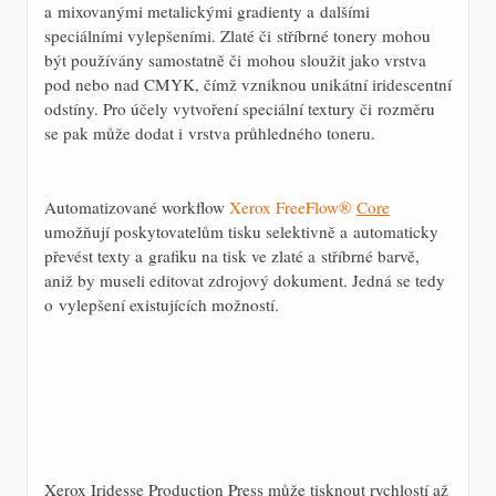
a mixovanými metalickými gradienty a dalšími
speciálními vylepšeními. Zlaté či stříbrné tonery mohou
být používány samostatně či mohou sloužit jako vrstva
pod nebo nad CMYK, čímž vzniknou unikátní iridescentní
odstíny. Pro účely vytvoření speciální textury či rozměru
se pak může dodat i vrstva průhledného toneru.
Automatizované workflow
Xerox FreeFlow®
Core
umožňují poskytovatelům tisku selektivně a automaticky
převést texty a grafiku na tisk ve zlaté a stříbrné barvě,
aniž by museli editovat zdrojový dokument. Jedná se tedy
o vylepšení existujících možností.
Xerox Iridesse Production Press může tisknout rychlostí až