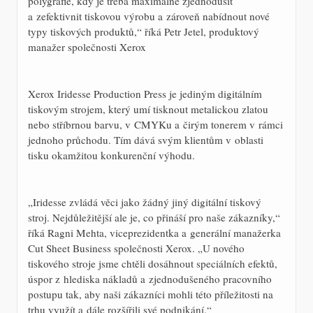
polygrafie, kdy je třeba maximálně zjednodušit
a zefektivnit tiskovou výrobu a zároveň nabídnout nové
typy tiskových produktů,“ říká Petr Jetel, produktový
manažer společnosti Xerox
Xerox Iridesse Production Press je jediným digitálním
tiskovým strojem, který umí tisknout metalickou zlatou
nebo stříbrnou barvu, v CMYKu a čirým tonerem v rámci
jednoho průchodu. Tím dává svým klientům v oblasti
tisku okamžitou konkurenční výhodu.
„Iridesse zvládá věci jako žádný jiný digitální tiskový
stroj. Nejdůležitější ale je, co přináší pro naše zákazníky,“
říká Ragni Mehta, viceprezidentka a generální manažerka
Cut Sheet Business společnosti Xerox. „U nového
tiskového stroje jsme chtěli dosáhnout speciálních efektů,
úspor z hlediska nákladů a zjednodušeného pracovního
postupu tak, aby naši zákazníci mohli této příležitosti na
trhu využít a dále rozšířili své podnikání.“