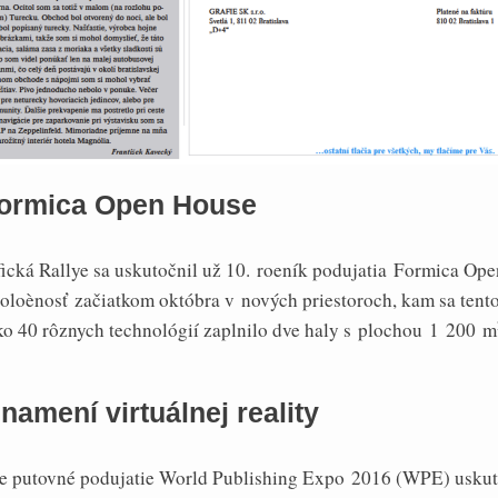
Formica Open House
cká Rallye sa uskutočnil už 10. roeník podujatia Formica Ope
poloènosť začiatkom októbra v nových priestoroch, kam sa tent
ko 40 rôznych technológií zaplnilo dve haly s plochou 1 200 m
namení virtuálnej reality
ne putovné podujatie World Publishing Expo 2016 (WPE) uskut