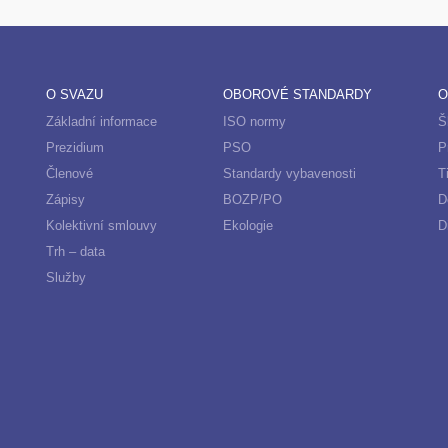
O SVAZU
OBOROVÉ STANDARDY
O
Základní informace
ISO normy
Š
Prezidium
PSO
P
Členové
Standardy vybavenosti
T
Zápisy
BOZP/PO
D
Kolektivní smlouvy
Ekologie
D
Trh – data
Služby