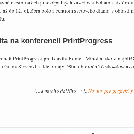
avné mesto našich juhozápadných susedov s bohatou históriou 
. až do 12. októbra bolo i centrom svetového diania v oblasti 
lu.
ta na konferencii PrintProgress
encii PrintProgress predstavila Konica Minolta, ako v najbliž
o trhu na Slovensku. Ide o najväèšiu tohtoročnú česko-slovensk
(…a mnoho dalšího – viz
Noviny pre grafický 