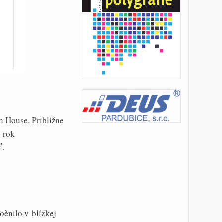
n House. Približne
o rok
2
.
oènilo v blízkej