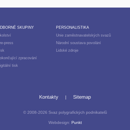
DBORNÉ SKUPINY
PERSONALISTIKA
kolství
Unie zaměstnavatelských svazů
re-press
Národní soustava povolání
isk
Lidské zdroje
okončující zpracování
igitální tisk
|
Kontakty
Sitemap
© 2008-2026 Svaz polygrafických podnikatelů
Webdesign:
Punkt