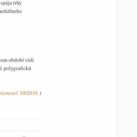
spája trhy
mediálneho
šom období vidí
ú polygrafickú
priemysel 10/2016
)