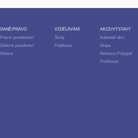
DANĚ/PRÁVO
VZDĚLÁVÁNÍ
AKCE/VÝSTAVY
Právní poradenství
Školy
Kalendář akcí
Daňové poradentví
Publikace
Drupa
Dotace
Reklama Polygraf
Printforum