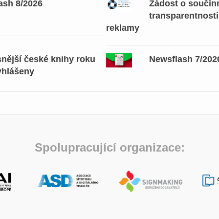
ash 8/2026
Žádost o součinn
transparentnosti
reklamy
snější české knihy roku
Newsflash 7/202
yhlášeny
Spolupracující organizace: