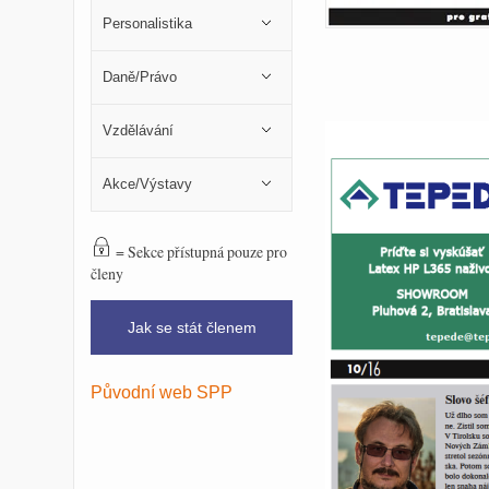
Personalistika
Daně/Právo
Vzdělávání
Akce/Výstavy
= Sekce přístupná pouze pro
členy
Jak se stát členem
Původní web SPP