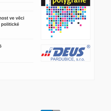
ost ve věci
 politické
6