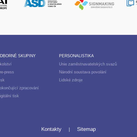
DBORNÉ SKUPINY
PERSONALISTIKA
kolství
Unie zaměstnavatelských svazů
re-press
Národní soustava povolání
isk
Lidské zdroje
okončující zpracování
igitální tisk
|
Kontakty
Sitemap