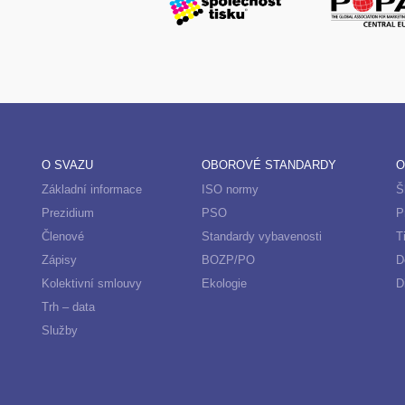
O SVAZU
OBOROVÉ STANDARDY
O
Základní informace
ISO normy
Š
Prezidium
PSO
P
Členové
Standardy vybavenosti
T
Zápisy
BOZP/PO
D
Kolektivní smlouvy
Ekologie
D
Trh – data
Služby