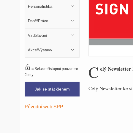
Personalistika
Daně/Právo
Vzdělávání
Akce/Výstavy
C
elý Newsletter 
= Sekce přístupná pouze pro
členy
Celý Newsletter ke s
Jak se stát členem
Původní web SPP