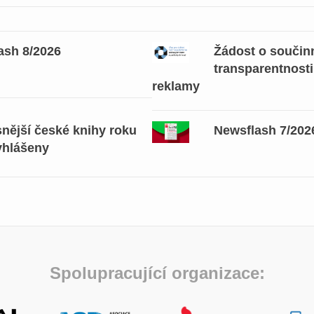
ash 8/2026
Žádost o součinn
transparentnosti
reklamy
snější české knihy roku
Newsflash 7/202
yhlášeny
Spolupracující organizace: