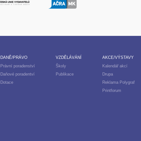
DANĚ/PRÁVO
VZDĚLÁVÁNÍ
AKCE/VÝSTAVY
Právní poradenství
Školy
Kalendář akcí
Daňové poradentví
Publikace
Drupa
Dotace
Reklama Polygraf
Printforum