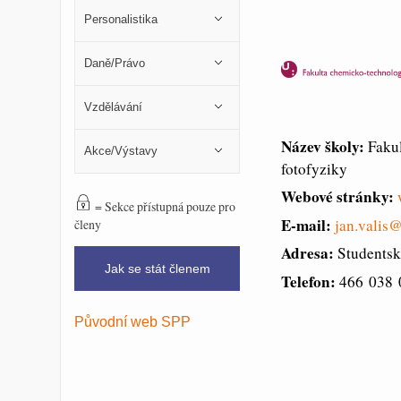
Personalistika
Daně/Právo
Vzdělávání
Název školy:
Faku
Akce/Výstavy
fotofyziky
Webové stránky:
= Sekce přístupná pouze pro
E-mail:
jan.valis
členy
Adresa:
Studentsk
Jak se stát členem
Telefon:
466 038 
Původní web SPP