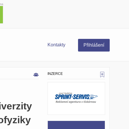
ma
Kontakty
Přihlášení
INZERCE
verzity
ofyziky