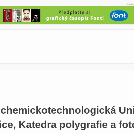
rekla
 chemickotechnologická Uni
ce, Katedra polygrafie a fot