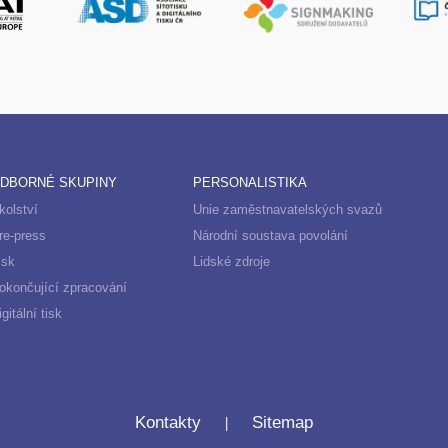
DBORNÉ SKUPINY
PERSONALISTIKA
kolství
Unie zaměstnavatelských svazů
re-press
Národní soustava povolání
isk
Lidské zdroje
okončující zpracování
igitální tisk
|
Kontakty
Sitemap