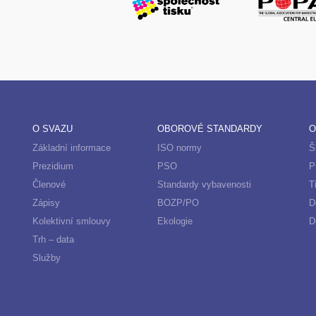
O SVAZU
OBOROVÉ STANDARDY
O
Základní informace
ISO normy
Š
Prezidium
PSO
P
Členové
Standardy vybavenosti
T
Zápisy
BOZP/PO
D
Kolektivní smlouvy
Ekologie
D
Trh – data
Služby