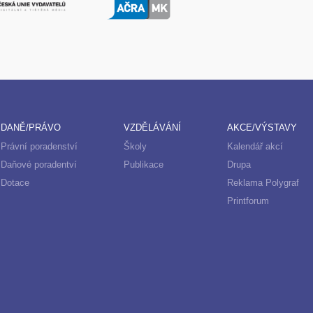
DANĚ/PRÁVO
VZDĚLÁVÁNÍ
AKCE/VÝSTAVY
Právní poradenství
Školy
Kalendář akcí
Daňové poradentví
Publikace
Drupa
Dotace
Reklama Polygraf
Printforum