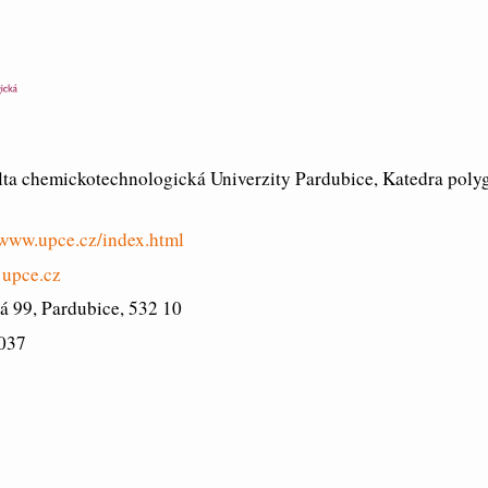
lta chemickotechnologická Univerzity Pardubice, Katedra polyg
www.upce.cz/index.html
@upce.cz
á 99, Pardubice, 532 10
037