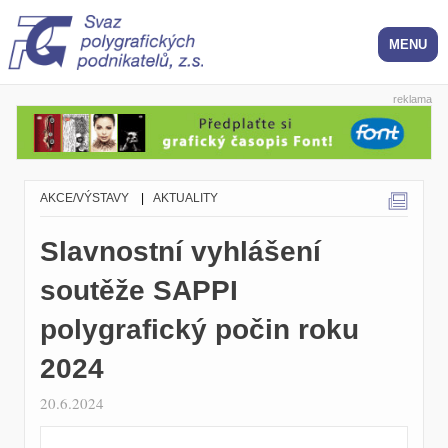
reklama
AKCE/VÝSTAVY
|
AKTUALITY
Slavnostní vyhlášení
soutěže SAPPI
polygrafický počin roku
2024
20.6.2024