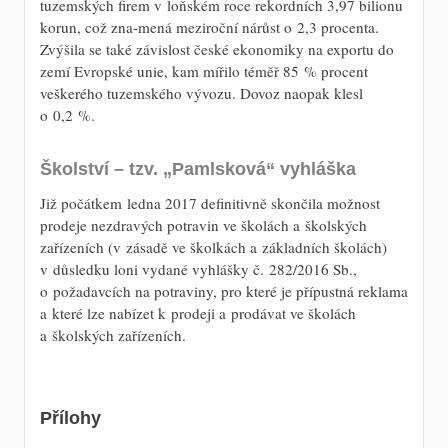
tuzemských firem v loňském roce rekordních 3,97 bilionu
korun, což zna-mená meziroční nárůst o 2,3 procenta.
Zvýšila se také závislost české ekonomiky na exportu do
zemí Evropské unie, kam mířilo téměř 85 % procent
veškerého tuzemského vývozu. Dovoz naopak klesl
o 0,2 %.
Školství – tzv. „Pamlsková“ vyhláška
Již počátkem ledna 2017 definitivně skončila možnost
prodeje nezdravých potravin ve školách a školských
zařízeních (v zásadě ve školkách a základních školách)
v důsledku loni vydané vyhlášky č. 282/2016 Sb.,
o požadavcích na potraviny, pro které je přípustná reklama
a které lze nabízet k prodeji a prodávat ve školách
a školských zařízeních.
Přílohy