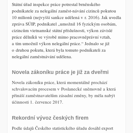
Státní úřad inspekce práce potrestal brněnského
podnikatele za nelegální zaměst-návání cizinců pokutou
10 milionů (nejvyšší sankce udělená v r. 2016). Jak uvedla
zpráva SÚIP, podnikatel „umožnil 16 fyzickým osobám,
cizincům vietnamské státní příslušnosti, výkon závislé
práce dělníků ve výrobě mimo pracovněprávní vztah,
a tím umožnil výkon nelegální práce.“ Jednalo se již
o druhou pokutu, která byla tomuto podnikateli za
nelegální zaměstnávání udělena.
Novela zákoníku práce je již za dveřmi
Novela zákoníku práce, která momentálně prochází
schvalovacím procesem v Poslanecké sněmovně a která
přináší zaměstnavatelům zásadní změny, by měla nabýt
účinnosti 1. července 2017.
Rekordní vývoz českých firem
Podle údajů Českého statistického úřadu dosáhl export