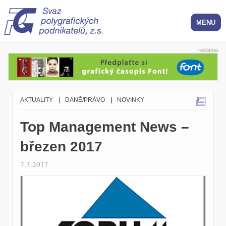
reklama
AKTUALITY
|
DANĚ/PRÁVO
|
NOVINKY
Top Management News –
březen 2017
7.3.2017