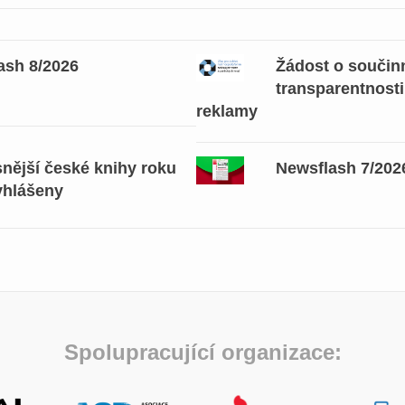
ash 8/2026
Žádost o součinn
transparentnosti
reklamy
snější české knihy roku
Newsflash 7/202
yhlášeny
Spolupracující organizace: