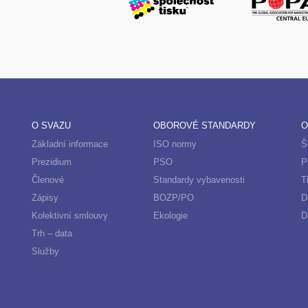
O SVAZU
OBOROVÉ STANDARDY
O
Základní informace
ISO normy
Š
Prezidium
PSO
P
Členové
Standardy vybavenosti
T
Zápisy
BOZP/PO
D
Kolektivní smlouvy
Ekologie
D
Trh – data
Služby