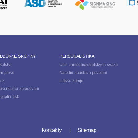
DBORNÉ SKUPINY
PERSONALISTIKA
kolství
Unie zaměstnavatelských svazů
re-press
Národní soustava povolání
isk
Lidské zdroje
okončující zpracování
igitální tisk
|
Kontakty
Sitemap