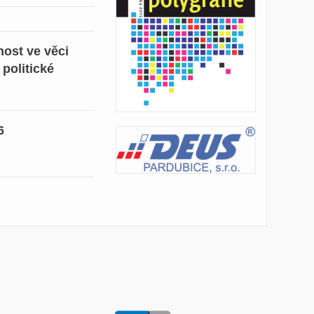
ost ve věci
 politické
6