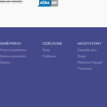
DANĚ/PRÁVO
VZDĚLÁVÁNÍ
AKCE/VÝSTAVY
Právní poradenství
Školy
Kalendář akcí
Daňové poradentví
Publikace
Drupa
Dotace
Reklama Polygraf
Printforum