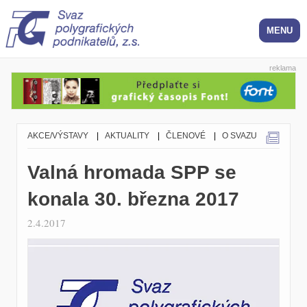
reklama
AKCE/VÝSTAVY
|
AKTUALITY
|
ČLENOVÉ
|
O SVAZU
Valná hromada SPP se
konala 30. března 2017
2.4.2017