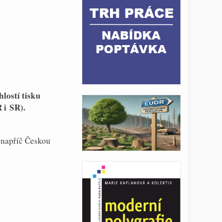
lostí tisku
 i SR).
 napříč Českou