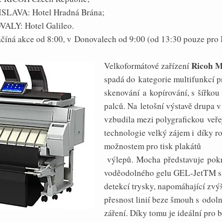
ISLAVA: Hotel Hradná Brána;
VALY: Hotel Galileo.
íná akce od 8:00, v Donovalech od 9:00 (od 13:30 pouze pro I
Ricoh 
Velkoformátové zařízení
spadá do kategorie multifunkcí p
skenování a kopírování, s šířkou
palců. Na letošní výstavě drupa 
vzbudila mezi polygrafickou veřej
technologie velký zájem i díky r
možnostem pro tisk plakátů
výlepů. Mocha
představuje pok
voděodolného gelu GEL-JetTM s
detekcí trysky, napomáhající zvýši
přesnost linií beze šmouh s odol
záření. Díky tomu je ideální pro 