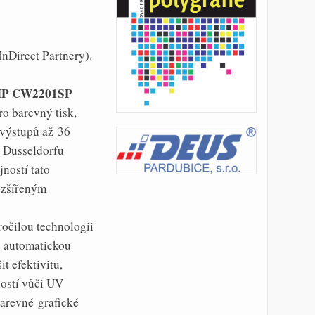
nDirect Partnery).
MP CW2201SP
ro barevný tisk,
 výstupů až 36
v Dusseldorfu
ností tato
ozšířeným
ročilou technologii
 automatickou
t efektivitu,
ností vůči UV
barevné grafické