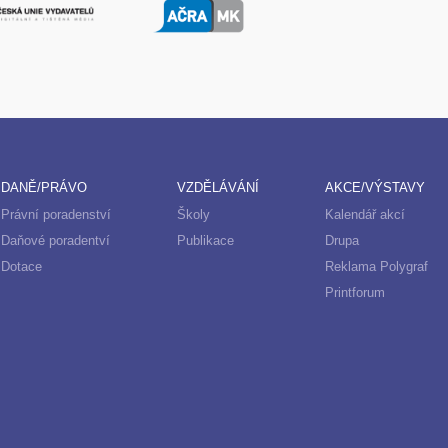
DANĚ/PRÁVO
VZDĚLÁVÁNÍ
AKCE/VÝSTAVY
Právní poradenství
Školy
Kalendář akcí
Daňové poradentví
Publikace
Drupa
Dotace
Reklama Polygraf
Printforum