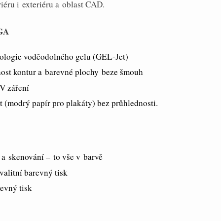
iéru i exteriéru a oblast CAD.
 GA
nologie voděodolného gelu (GEL-Jet)
nost kontur a barevné plochy beze šmouh
V záření
t (modrý papír pro plakáty) bez průhlednosti.
 a skenování – to vše v barvě
alitní barevný tisk
evný tisk