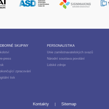
DBORNÉ SKUPINY
PERSONALISTIKA
kolství
Unie zaměstnavatelských svazů
re-press
Národní soustava povolání
isk
Lidské zdroje
okončující zpracování
igitální tisk
|
Kontakty
Sitemap