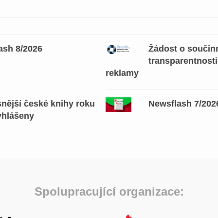
ash 8/2026
Žádost o součinn
transparentnosti
reklamy
snější české knihy roku
Newsflash 7/202
yhlášeny
Spolupracující organizace: