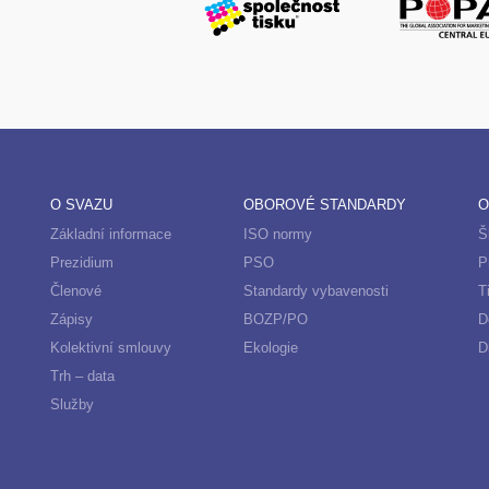
O SVAZU
OBOROVÉ STANDARDY
O
Základní informace
ISO normy
Š
Prezidium
PSO
P
Členové
Standardy vybavenosti
T
Zápisy
BOZP/PO
D
Kolektivní smlouvy
Ekologie
D
Trh – data
Služby