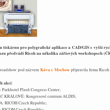
 tiskárnu pro polygrafické aplikace a CAD/GIS s vyšší rych
razu předvádí Ricoh na několika zářiových workshopech (ČR
Káva s Mochou
u roadshow pod názvem
připravila firma Ricoh
h akcí
:
 Parkhotel Plzeň Congress Center;
DEC KRÁLOVÉ: Kongresové centrum ALDIS;
HA: RICOH Czech Republic;
: RICOH Czech Republic;