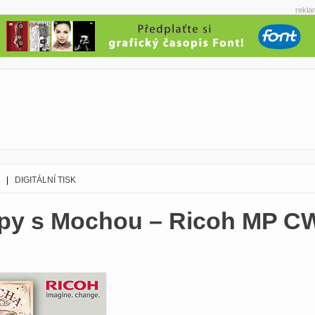
rekla
|
DIGITÁLNÍ TISK
py s Mochou – Ricoh MP C