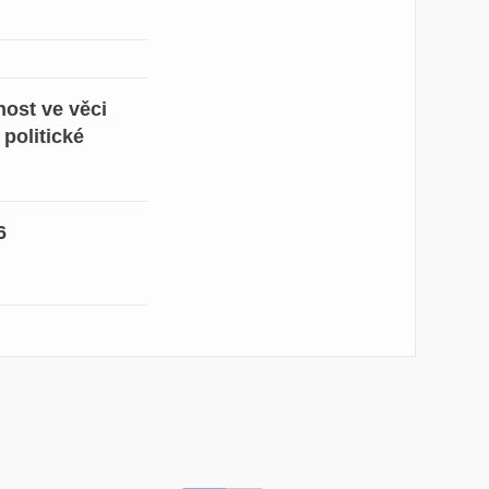
ost ve věci
 politické
6