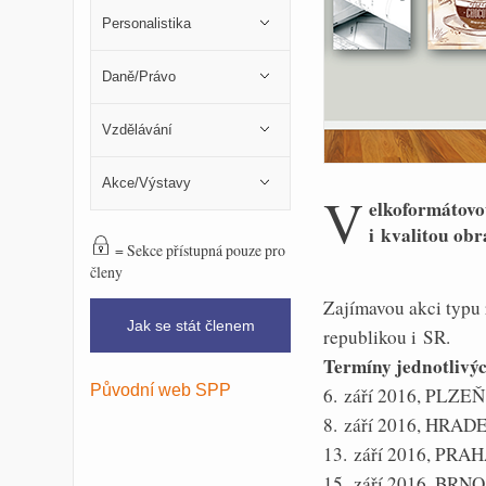
Personalistika
Daně/Právo
Vzdělávání
Akce/Výstavy
V
elkoformátovou
i kvalitou ob
= Sekce přístupná pouze pro
členy
Zajímavou akci typ
Jak se stát členem
republikou i SR.
Termíny jednotlivýc
Původní web SPP
6. září 2016, PLZEŇ:
8. září 2016, HRA
13. září 2016, PRA
15. září 2016, BRNO