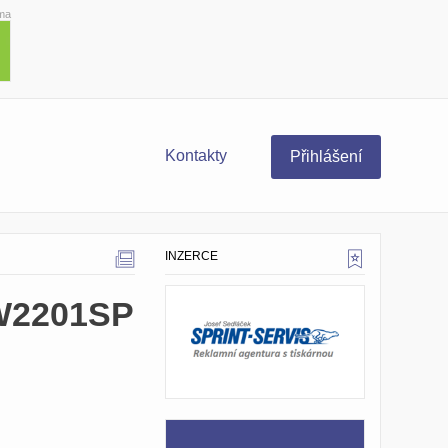
ma
Kontakty
Přihlášení
INZERCE
W2201SP