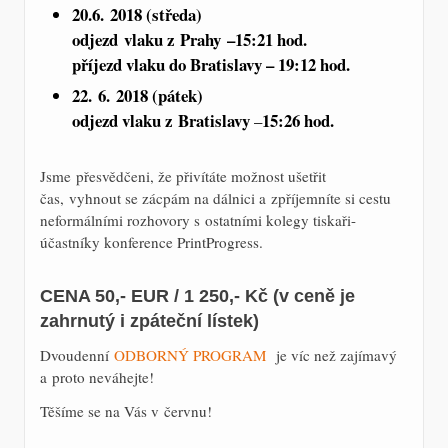
20.6. 2018 (středa)
odjezd vlaku z Prahy –
15:21 hod.
příjezd vlaku do Bratislavy –
19:12 hod.
22. 6. 2018 (pátek)
odjezd vlaku z Bratislavy
15:26 hod.
–
Jsme přesvědčeni, že přivítáte možnost ušetřit
čas, vyhnout se zácpám na dálnici a zpříjemníte si cestu
neformálními rozhovory s ostatními kolegy tiskaři-
účastníky konference PrintProgress.
CENA 50,- EUR / 1 250,- Kč
(v ceně je
zahrnutý i zpáteční lístek)
Dvoudenní
ODBORNÝ PROGRAM
je víc než zajímavý
a proto neváhejte!
Těšíme se na Vás v červnu!