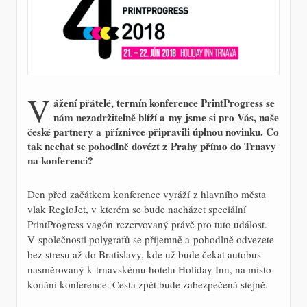
V
ážení přátelé, termín konference PrintProgress se
nám nezadržitelně blíží a my jsme si pro Vás, naše
české partnery a příznivce připravili úplnou novinku. Co
tak nechat se pohodlně dovézt z Prahy přímo do Trnavy
na konferenci?
Den před začátkem konference vyráží z hlavního města
vlak RegioJet, v kterém se bude nacházet speciální
PrintProgress vagón rezervovaný právě pro tuto událost.
V společnosti polygrafů se příjemně a pohodlně odvezete
bez stresu až do Bratislavy, kde už bude čekat autobus
nasměrovaný k trnavskému hotelu Holiday Inn, na místo
konání konference. Cesta zpět bude zabezpečená stejně.