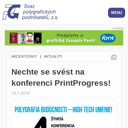
reklama
AKCE/VÝSTAVY
|
AKTUALITY
Nechte se svést na
konferenci PrintProgress!
24.5.2018