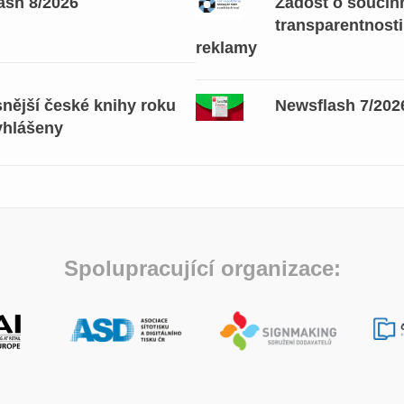
ash 8/2026
Žádost o součinn
transparentnosti
reklamy
snější české knihy roku
Newsflash 7/202
yhlášeny
Spolupracující organizace: