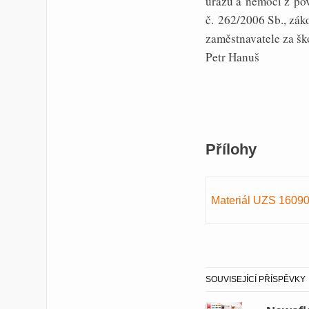
úrazu a nemoci z po
č. 262/2006 Sb., zák
zaměstnavatele za š
Petr Hanuš
Přílohy
Materiál UZS 1609
SOUVISEJÍCÍ PŘÍSPĚVKY