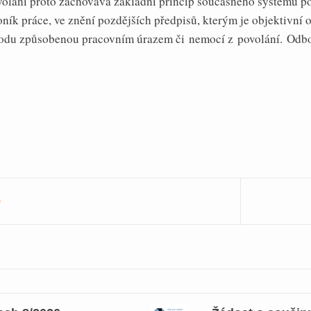
volání proto zachovává základní princip současného systému p
oník práce, ve znění pozdějších předpisů, kterým je objektivní
kodu způsobenou pracovním úrazem či nemocí z povolání.
Odbo
0