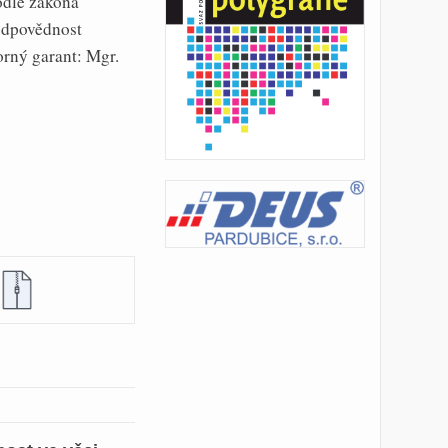
odle zákona
 odpovědnost
rný garant: Mgr.