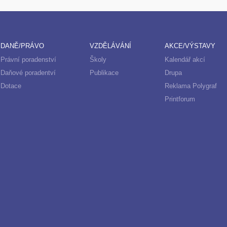
DANĚ/PRÁVO
VZDĚLÁVÁNÍ
AKCE/VÝSTAVY
Právní poradenství
Školy
Kalendář akcí
Daňové poradentví
Publikace
Drupa
Dotace
Reklama Polygraf
Printforum