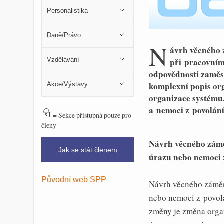
Personalistika
Daně/Právo
N
ávrh věcného 
Vzdělávání
při pracovním
odpovědnosti zaměs
komplexní popis or
Akce/Výstavy
organizace systému.
a nemoci z povolán
= Sekce přístupná pouze pro
členy
Návrh věcného zámě
Jak se stát členem
úrazu nebo nemoci 
Původní web SPP
Návrh věcného záměr
nebo nemoci z povolá
změny je změna organ