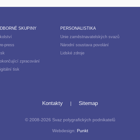
DBORNÉ SKUPINY
PERSONALISTIKA
kolství
Unie zaměstnavatelských svazů
re-press
Národní soustava povolání
isk
Lidské zdroje
okončující zpracování
igitální tisk
|
Kontakty
Sitemap
© 2008-2026 Svaz polygrafických podnikatelů
Webdesign:
Punkt