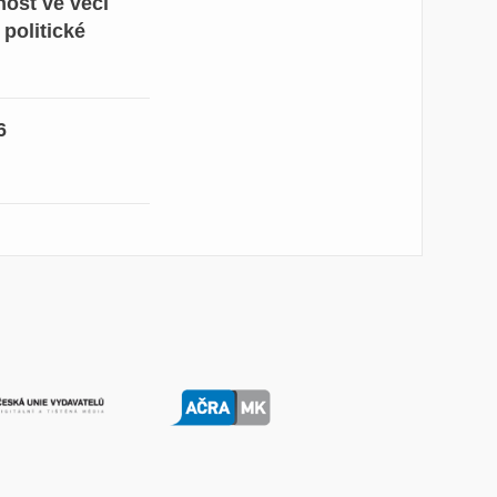
ost ve věci
 politické
6