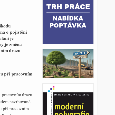
 škodu
na o pojištění
lání je
ny je změna
ovním úrazu
du při pracovním
i pracovním úrazu
Účelem navrhované
u při pracovním