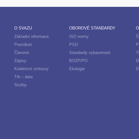
O SVAZU
OBOROVÉ STANDARDY
O
Základní informace
ISO normy
Š
Prezidium
PSO
P
Členové
Standardy vybavenosti
T
Zápisy
BOZP/PO
D
Kolektivní smlouvy
Ekologie
D
Trh – data
Služby