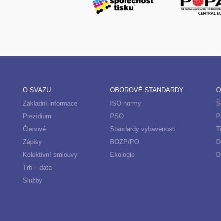
O SVAZU
OBOROVÉ STANDARDY
O
Základní informace
ISO normy
Š
Prezidium
PSO
P
Členové
Standardy vybavenosti
T
Zápisy
BOZP/PO
D
Kolektivní smlouvy
Ekologie
D
Trh – data
Služby