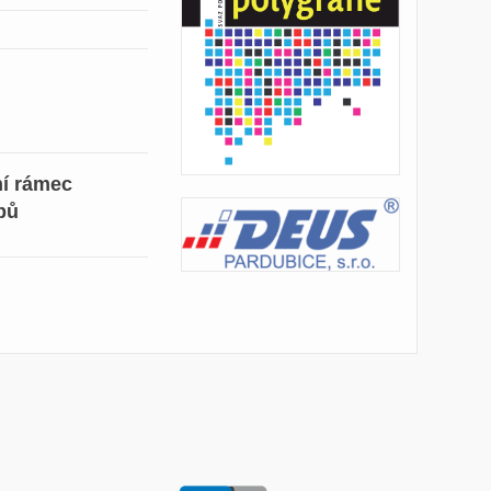
í rámec
pů