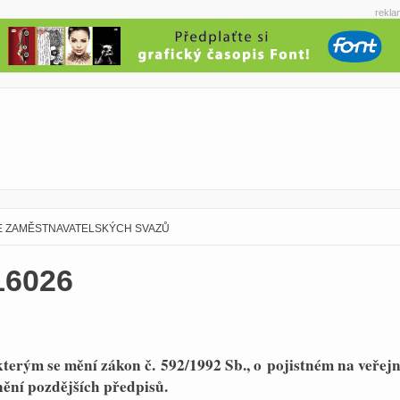
rekla
E ZAMĚSTNAVATELSKÝCH SVAZŮ
16026
kterým se mění zákon č. 592/1992 Sb., o pojistném na veřej
znění pozdějších předpisů.