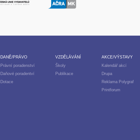
DANĚ/PRÁVO
VZDĚLÁVÁNÍ
AKCE/VÝSTAVY
Právní poradenství
Školy
Kalendář akcí
Daňové poradentví
Publikace
Drupa
Dotace
Reklama Polygraf
Printforum