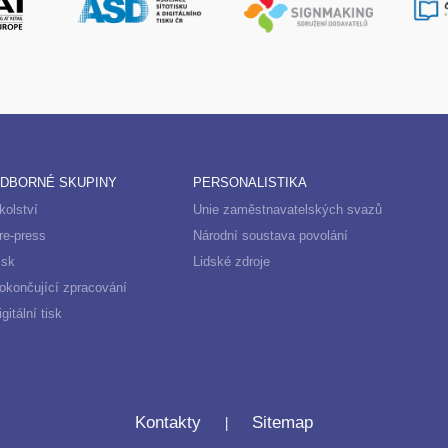
DBORNÉ SKUPINY
PERSONALISTIKA
kolství
Unie zaměstnavatelských svazů
re-press
Národní soustava povolání
isk
Lidské zdroje
okončující zpracování
igitální tisk
|
Kontakty
Sitemap