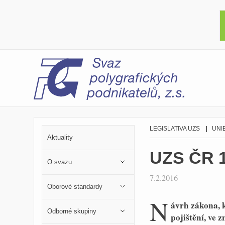
LEGISLATIVA UZS
|
UNI
Aktuality
UZS ČR 
O svazu
7.2.2016
Oborové standardy
N
ávrh zákona, 
Odborné skupiny
pojištění, ve 