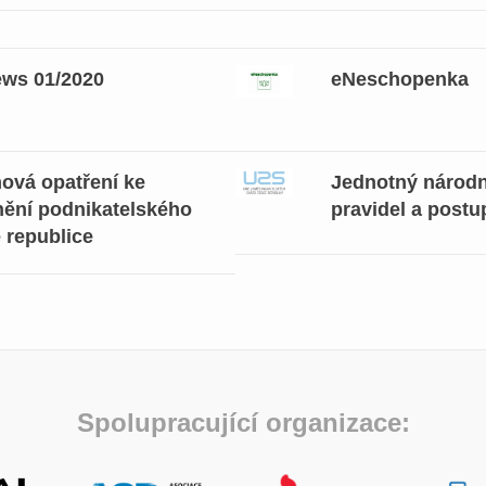
ws 01/2020
eNeschopenka
ová opatření ke
Jednotný národn
tnění podnikatelského
pravidel a postu
 republice
Spolupracující organizace: