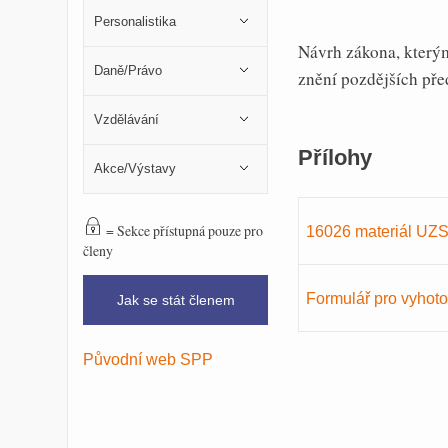
Personalistika
Návrh zákona, kterým
Daně/Právo
znění pozdějších pře
Vzdělávání
Přílohy
Akce/Výstavy
= Sekce přístupná pouze pro
16026 materiál UZ
členy
Formulář pro vyhot
Jak se stát členem
Původní web SPP