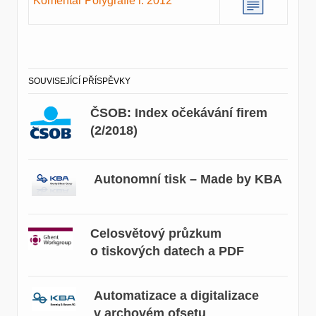
Komentář Polygrafie r. 2012
SOUVISEJÍCÍ PŘÍSPĚVKY
ČSOB: Index očekávání firem
(2/2018)
Autonomní tisk – Made by KBA
Celosvětový průzkum
o tiskových datech a PDF
Automatizace a digitalizace
v archovém ofsetu